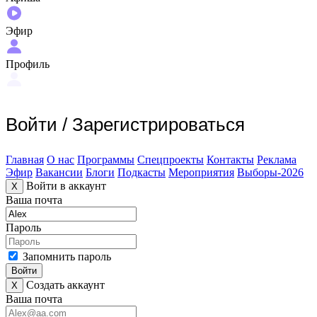
Эфир
Профиль
Войти
/
Зарегистрироваться
Главная
О нас
Программы
Спецпроекты
Контакты
Реклама
Эфир
Вакансии
Блоги
Подкасты
Мероприятия
Выборы-2026
Войти в аккаунт
X
Ваша почта
Пароль
Запомнить пароль
Войти
Создать аккаунт
X
Ваша почта