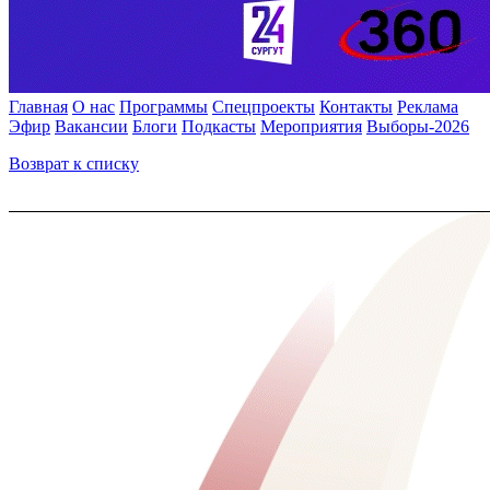
Главная
О нас
Программы
Спецпроекты
Контакты
Реклама
Эфир
Вакансии
Блоги
Подкасты
Мероприятия
Выборы-2026
Возврат к списку