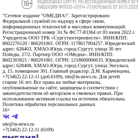
"Сетевое издание "ОМЕДИА!". Зарегистрировано
Федеральной службой по надзору в сфере связи,
информационных технологий и массовых коммуникаций.
Регистрационный номер Эл № ФС77-83364 от 03 июня 2022 г.
Учредитель ООО ТРК «Сургутинтерновости». ИНН/КПП:
8602276120 / 860201001. ОГРН: 1178617004257. Юридический
адрес: 628403, ХМАО-Югра, город Сургут, улица 30 лет
Победы, 27/2. Партнер ООО «ОМедиа». ИНН/КПП:
8602303021 / 860201001. ОГРН: 1218600006635. Юридический
адрес: 628408, ХМАО-Югра, город Сургут, улица Энгельса,
д. 15, помещение 301. Главный редактор: Д.М. Караченцева,
+7(3462) 22-12-11 (доб.6109), site@in-news.ru. Для детей
старше 16 лет. Все права на любые материалы,
опубликованные на сайте, защищены в соответствии с
законодательством об авторском и смежных правах. При
использовании активная ссылка на источник обязательна.
Политика обработки персональных данных.
16+
site@in-news.ru
+7(3462) 22-12-11 (6109)