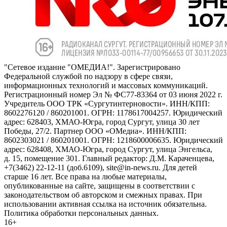
"Сетевое издание "ОМЕДИА!". Зарегистрировано
Федеральной службой по надзору в сфере связи,
информационных технологий и массовых коммуникаций.
Регистрационный номер Эл № ФС77-83364 от 03 июня 2022 г.
Учредитель ООО ТРК «Сургутинтерновости». ИНН/КПП:
8602276120 / 860201001. ОГРН: 1178617004257. Юридический
адрес: 628403, ХМАО-Югра, город Сургут, улица 30 лет
Победы, 27/2. Партнер ООО «ОМедиа». ИНН/КПП:
8602303021 / 860201001. ОГРН: 1218600006635. Юридический
адрес: 628408, ХМАО-Югра, город Сургут, улица Энгельса,
д. 15, помещение 301. Главный редактор: Д.М. Караченцева,
+7(3462) 22-12-11 (доб.6109), site@in-news.ru. Для детей
старше 16 лет. Все права на любые материалы,
опубликованные на сайте, защищены в соответствии с
законодательством об авторском и смежных правах. При
использовании активная ссылка на источник обязательна.
Политика обработки персональных данных.
16+