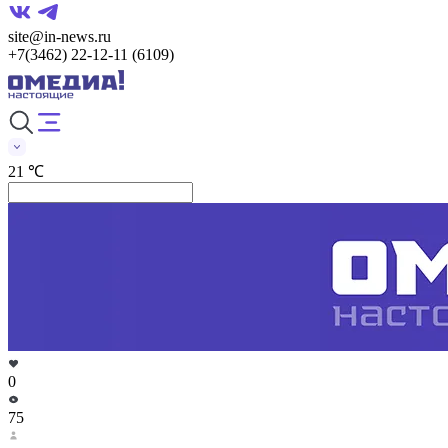
site@in-news.ru
+7(3462) 22-12-11 (6109)
21 ℃
0
75