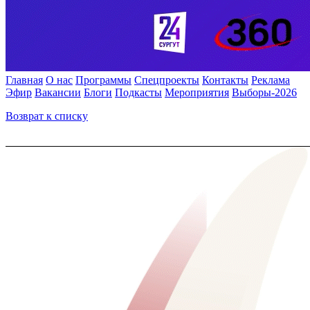
Главная
О нас
Программы
Спецпроекты
Контакты
Реклама
Эфир
Вакансии
Блоги
Подкасты
Мероприятия
Выборы-2026
Возврат к списку