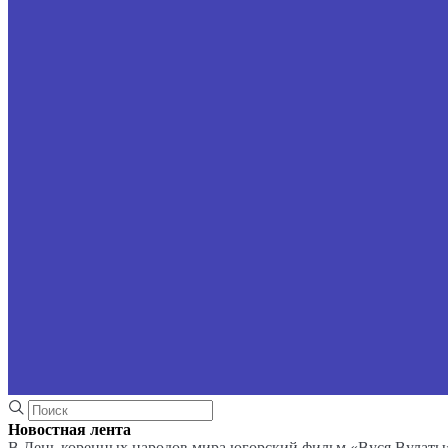
Новостная лента
В День коренных народов мира югорский фильм «Вуся Вулаты»