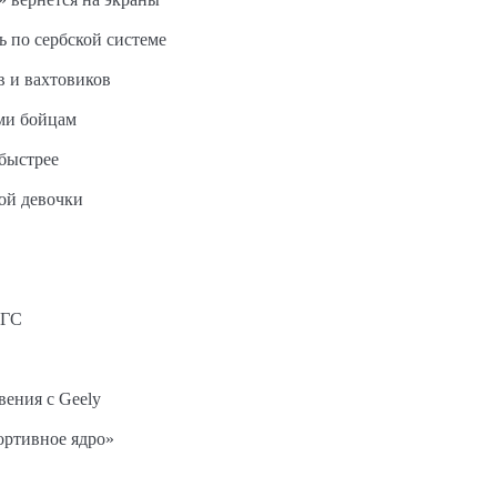
ь по сербской системе
в и вахтовиков
ми бойцам
быстрее
ной девочки
АГС
вения с Geely
ортивное ядро»