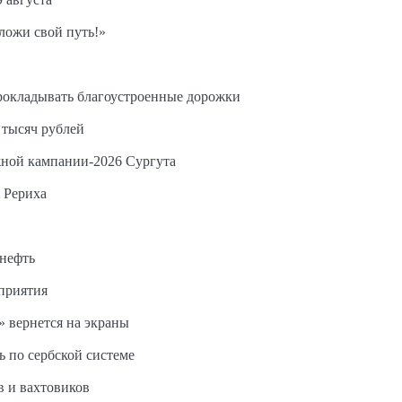
ложи свой путь!»
прокладывать благоустроенные дорожки
 тысяч рублей
жной кампании-2026 Сургута
 Рериха
 нефть
дприятия
 вернется на экраны
ь по сербской системе
в и вахтовиков