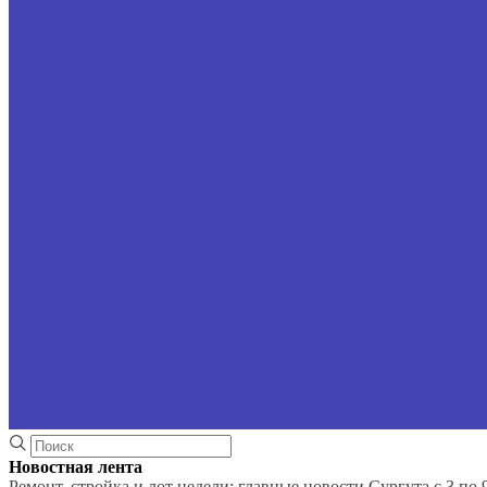
Новостная лента
Ремонт, стройка и лот недели: главные новости Сургута с 3 по 