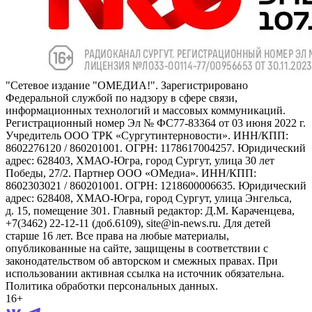
"Сетевое издание "ОМЕДИА!". Зарегистрировано
Федеральной службой по надзору в сфере связи,
информационных технологий и массовых коммуникаций.
Регистрационный номер Эл № ФС77-83364 от 03 июня 2022 г.
Учредитель ООО ТРК «Сургутинтерновости». ИНН/КПП:
8602276120 / 860201001. ОГРН: 1178617004257. Юридический
адрес: 628403, ХМАО-Югра, город Сургут, улица 30 лет
Победы, 27/2. Партнер ООО «ОМедиа». ИНН/КПП:
8602303021 / 860201001. ОГРН: 1218600006635. Юридический
адрес: 628408, ХМАО-Югра, город Сургут, улица Энгельса,
д. 15, помещение 301. Главный редактор: Д.М. Караченцева,
+7(3462) 22-12-11 (доб.6109), site@in-news.ru. Для детей
старше 16 лет. Все права на любые материалы,
опубликованные на сайте, защищены в соответствии с
законодательством об авторском и смежных правах. При
использовании активная ссылка на источник обязательна.
Политика обработки персональных данных.
16+