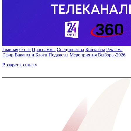
Главная
О нас
Программы
Спецпроекты
Контакты
Реклама
Эфир
Вакансии
Блоги
Подкасты
Мероприятия
Выборы-2026
Возврат к списку