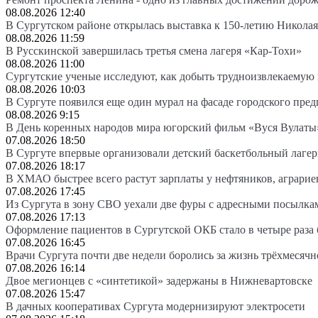
08.08.2026 12:40
В Сургутском районе открылась выставка к 150-летию Николая
08.08.2026 11:59
В Русскинской завершилась третья смена лагеря «Кар-Тохи»
08.08.2026 11:00
Сургутские ученые исследуют, как добыть трудноизвлекаемую
08.08.2026 10:03
В Сургуте появился еще один мурал на фасаде городского пре
08.08.2026 9:15
В День коренных народов мира югорский фильм «Вуся Вулаты»
07.08.2026 18:50
В Сургуте впервые организовали детский баскетбольный лагер
07.08.2026 18:17
В ХМАО быстрее всего растут зарплаты у нефтяников, аграрие
07.08.2026 17:45
Из Сургута в зону СВО уехали две фуры с адресными посылка
07.08.2026 17:13
Оформление пациентов в Сургутской ОКБ стало в четыре раза 
07.08.2026 16:45
Врачи Сургута почти две недели боролись за жизнь трёхмесяч
07.08.2026 16:14
Двое мегионцев с «синтетикой» задержаны в Нижневартовске
07.08.2026 15:47
В дачных кооперативах Сургута модернизируют электросети