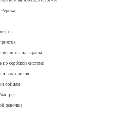
 Рериха
 нефть
дприятия
 вернется на экраны
ь по сербской системе
в и вахтовиков
ми бойцам
быстрее
ной девочки