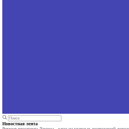
Новостная лента
Ремонт проспекта Ленина - одно из главных достижений доро