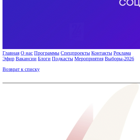
Главная
О нас
Программы
Спецпроекты
Контакты
Реклама
Эфир
Вакансии
Блоги
Подкасты
Мероприятия
Выборы-2026
Возврат к списку