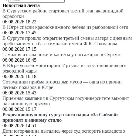
Новостная лента
В Сургутском районе стартовал третий этап акарицидной
обработки
06.08.2026 18:22
В Югре спасли краснокнижного лебедя из рыболовной сети
06.08.2026 17:45
В Сургуте прошло открытие третьей смены лагеря с дневным
пребыванием на базе гимназии имени Ф.К. Салманова
06.08.2026 17:15
Таможня изъяла ножи и кастеты у пассажиров в Сургуте
06.08.2026 16:45
В Югре усилен мониторинг Иртыша из-за установившейся
рекордной жары
06.08.2026 16:18
Сотрудники приёма вторсырья: мусор — одна из причин
лесных пожаров в Югре
06.08.2026 15:43
Приёмная кампания в Сургутском госуниверситете выходит
на финишную прямую
06.08.2026 15:17
Рекреационную зону сургутского парка «За Саймой»
приводят к единому стилю
06.08.2026 14:51
Дети югорчанина пытались через суд оспорить наследство