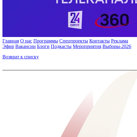
Главная
О нас
Программы
Спецпроекты
Контакты
Реклама
Эфир
Вакансии
Блоги
Подкасты
Мероприятия
Выборы-2026
Возврат к списку