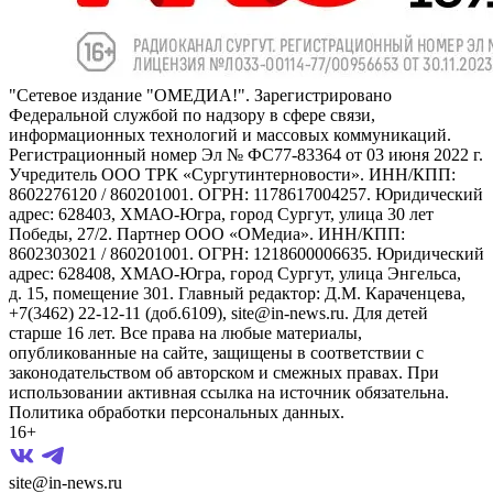
"Сетевое издание "ОМЕДИА!". Зарегистрировано
Федеральной службой по надзору в сфере связи,
информационных технологий и массовых коммуникаций.
Регистрационный номер Эл № ФС77-83364 от 03 июня 2022 г.
Учредитель ООО ТРК «Сургутинтерновости». ИНН/КПП:
8602276120 / 860201001. ОГРН: 1178617004257. Юридический
адрес: 628403, ХМАО-Югра, город Сургут, улица 30 лет
Победы, 27/2. Партнер ООО «ОМедиа». ИНН/КПП:
8602303021 / 860201001. ОГРН: 1218600006635. Юридический
адрес: 628408, ХМАО-Югра, город Сургут, улица Энгельса,
д. 15, помещение 301. Главный редактор: Д.М. Караченцева,
+7(3462) 22-12-11 (доб.6109), site@in-news.ru. Для детей
старше 16 лет. Все права на любые материалы,
опубликованные на сайте, защищены в соответствии с
законодательством об авторском и смежных правах. При
использовании активная ссылка на источник обязательна.
Политика обработки персональных данных.
16+
site@in-news.ru