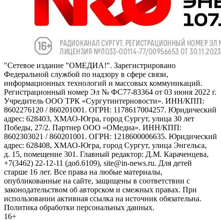
"Сетевое издание "ОМЕДИА!". Зарегистрировано
Федеральной службой по надзору в сфере связи,
информационных технологий и массовых коммуникаций.
Регистрационный номер Эл № ФС77-83364 от 03 июня 2022 г.
Учредитель ООО ТРК «Сургутинтерновости». ИНН/КПП:
8602276120 / 860201001. ОГРН: 1178617004257. Юридический
адрес: 628403, ХМАО-Югра, город Сургут, улица 30 лет
Победы, 27/2. Партнер ООО «ОМедиа». ИНН/КПП:
8602303021 / 860201001. ОГРН: 1218600006635. Юридический
адрес: 628408, ХМАО-Югра, город Сургут, улица Энгельса,
д. 15, помещение 301. Главный редактор: Д.М. Караченцева,
+7(3462) 22-12-11 (доб.6109), site@in-news.ru. Для детей
старше 16 лет. Все права на любые материалы,
опубликованные на сайте, защищены в соответствии с
законодательством об авторском и смежных правах. При
использовании активная ссылка на источник обязательна.
Политика обработки персональных данных.
16+