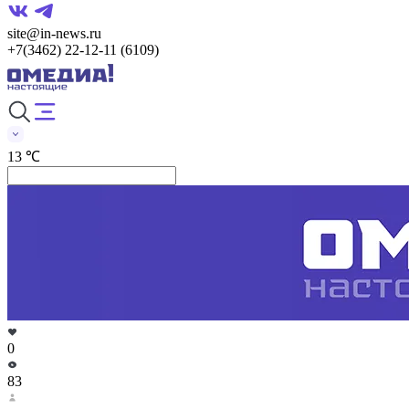
site@in-news.ru
+7(3462) 22-12-11 (6109)
13 ℃
0
83