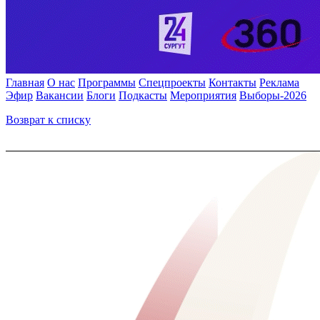
Главная
О нас
Программы
Спецпроекты
Контакты
Реклама
Эфир
Вакансии
Блоги
Подкасты
Мероприятия
Выборы-2026
Возврат к списку