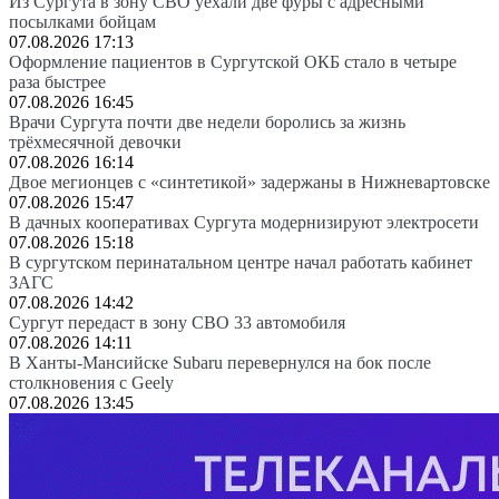
Из Сургута в зону СВО уехали две фуры с адресными
посылками бойцам
07.08.2026 17:13
Оформление пациентов в Сургутской ОКБ стало в четыре
раза быстрее
07.08.2026 16:45
Врачи Сургута почти две недели боролись за жизнь
трёхмесячной девочки
07.08.2026 16:14
Двое мегионцев с «синтетикой» задержаны в Нижневартовске
07.08.2026 15:47
В дачных кооперативах Сургута модернизируют электросети
07.08.2026 15:18
В сургутском перинатальном центре начал работать кабинет
ЗАГС
07.08.2026 14:42
Сургут передаст в зону СВО 33 автомобиля
07.08.2026 14:11
В Ханты-Мансийске Subaru перевернулся на бок после
столкновения с Geely
07.08.2026 13:45