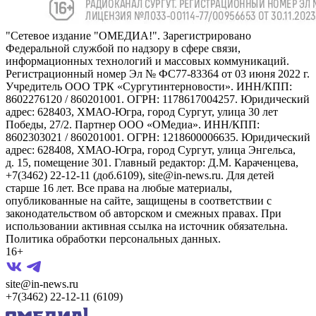
"Сетевое издание "ОМЕДИА!". Зарегистрировано
Федеральной службой по надзору в сфере связи,
информационных технологий и массовых коммуникаций.
Регистрационный номер Эл № ФС77-83364 от 03 июня 2022 г.
Учредитель ООО ТРК «Сургутинтерновости». ИНН/КПП:
8602276120 / 860201001. ОГРН: 1178617004257. Юридический
адрес: 628403, ХМАО-Югра, город Сургут, улица 30 лет
Победы, 27/2. Партнер ООО «ОМедиа». ИНН/КПП:
8602303021 / 860201001. ОГРН: 1218600006635. Юридический
адрес: 628408, ХМАО-Югра, город Сургут, улица Энгельса,
д. 15, помещение 301. Главный редактор: Д.М. Караченцева,
+7(3462) 22-12-11 (доб.6109), site@in-news.ru. Для детей
старше 16 лет. Все права на любые материалы,
опубликованные на сайте, защищены в соответствии с
законодательством об авторском и смежных правах. При
использовании активная ссылка на источник обязательна.
Политика обработки персональных данных.
16+
site@in-news.ru
+7(3462) 22-12-11 (6109)