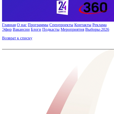
Главная
О нас
Программы
Спецпроекты
Контакты
Реклама
Эфир
Вакансии
Блоги
Подкасты
Мероприятия
Выборы-2026
Возврат к списку