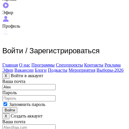
Эфир
Профиль
Войти
/
Зарегистрироваться
Главная
О нас
Программы
Спецпроекты
Контакты
Реклама
Эфир
Вакансии
Блоги
Подкасты
Мероприятия
Выборы-2026
Войти в аккаунт
X
Ваша почта
Пароль
Запомнить пароль
Войти
Создать аккаунт
X
Ваша почта