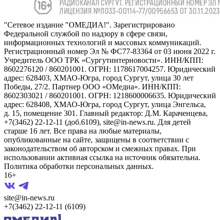
"Сетевое издание "ОМЕДИА!". Зарегистрировано
Федеральной службой по надзору в сфере связи,
информационных технологий и массовых коммуникаций.
Регистрационный номер Эл № ФС77-83364 от 03 июня 2022 г.
Учредитель ООО ТРК «Сургутинтерновости». ИНН/КПП:
8602276120 / 860201001. ОГРН: 1178617004257. Юридический
адрес: 628403, ХМАО-Югра, город Сургут, улица 30 лет
Победы, 27/2. Партнер ООО «ОМедиа». ИНН/КПП:
8602303021 / 860201001. ОГРН: 1218600006635. Юридический
адрес: 628408, ХМАО-Югра, город Сургут, улица Энгельса,
д. 15, помещение 301. Главный редактор: Д.М. Караченцева,
+7(3462) 22-12-11 (доб.6109), site@in-news.ru. Для детей
старше 16 лет. Все права на любые материалы,
опубликованные на сайте, защищены в соответствии с
законодательством об авторском и смежных правах. При
использовании активная ссылка на источник обязательна.
Политика обработки персональных данных.
16+
site@in-news.ru
+7(3462) 22-12-11 (6109)