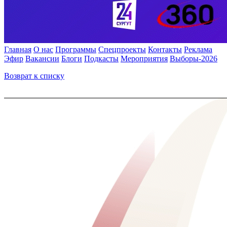
Главная
О нас
Программы
Спецпроекты
Контакты
Реклама
Эфир
Вакансии
Блоги
Подкасты
Мероприятия
Выборы-2026
Возврат к списку