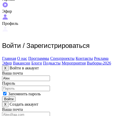
Эфир
Профиль
Войти
/
Зарегистрироваться
Главная
О нас
Программы
Спецпроекты
Контакты
Реклама
Эфир
Вакансии
Блоги
Подкасты
Мероприятия
Выборы-2026
Войти в аккаунт
X
Ваша почта
Пароль
Запомнить пароль
Войти
Создать аккаунт
X
Ваша почта