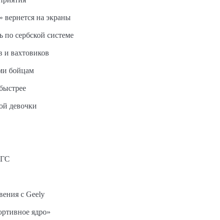
 вернется на экраны
ь по сербской системе
в и вахтовиков
ми бойцам
быстрее
ной девочки
АГС
вения с Geely
ортивное ядро»