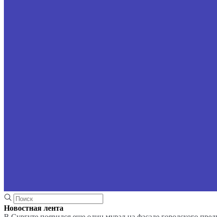
Новостная лента
В Сургуте появился еще один мурал на фасаде городского пре