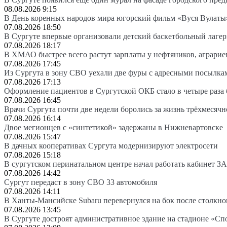
08.08.2026 9:15
В День коренных народов мира югорский фильм «Вуся Вулаты»
07.08.2026 18:50
В Сургуте впервые организовали детский баскетбольный лагер
07.08.2026 18:17
В ХМАО быстрее всего растут зарплаты у нефтяников, аграрие
07.08.2026 17:45
Из Сургута в зону СВО уехали две фуры с адресными посылка
07.08.2026 17:13
Оформление пациентов в Сургутской ОКБ стало в четыре раза 
07.08.2026 16:45
Врачи Сургута почти две недели боролись за жизнь трёхмесяч
07.08.2026 16:14
Двое мегионцев с «синтетикой» задержаны в Нижневартовске
07.08.2026 15:47
В дачных кооперативах Сургута модернизируют электросети
07.08.2026 15:18
В сургутском перинатальном центре начал работать кабинет З
07.08.2026 14:42
Сургут передаст в зону СВО 33 автомобиля
07.08.2026 14:11
В Ханты-Мансийске Subaru перевернулся на бок после столкно
07.08.2026 13:45
В Сургуте достроят административное здание на стадионе «Сп