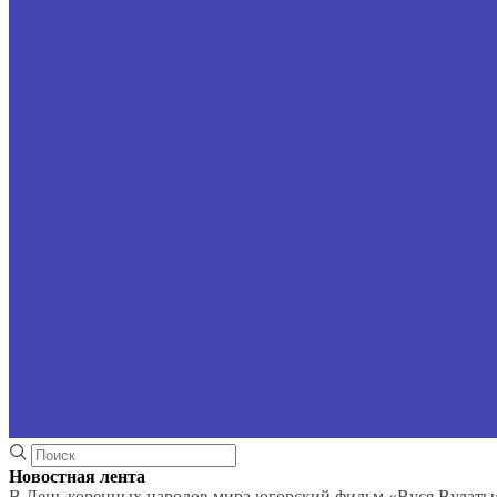
Новостная лента
В День коренных народов мира югорский фильм «Вуся Вулаты»