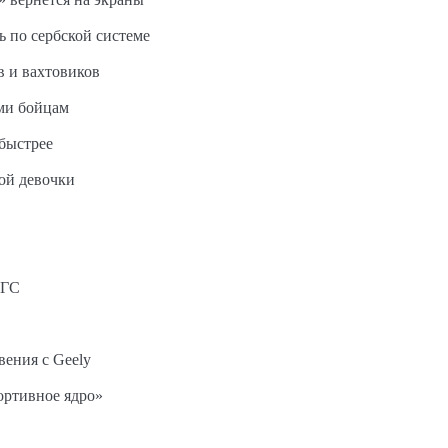
ь по сербской системе
в и вахтовиков
ми бойцам
быстрее
ной девочки
АГС
вения с Geely
ортивное ядро»