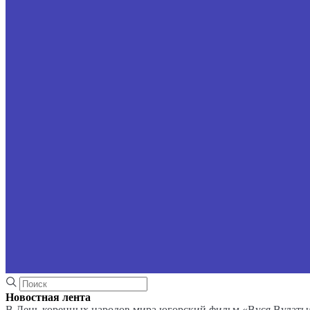
Новостная лента
В День коренных народов мира югорский фильм «Вуся Вулаты»