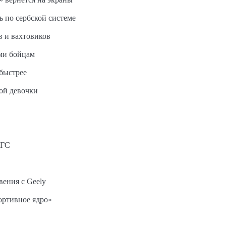
ь по сербской системе
в и вахтовиков
ми бойцам
быстрее
ной девочки
АГС
вения с Geely
ортивное ядро»