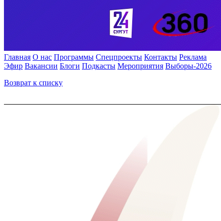
Главная
О нас
Программы
Спецпроекты
Контакты
Реклама
Эфир
Вакансии
Блоги
Подкасты
Мероприятия
Выборы-2026
Возврат к списку