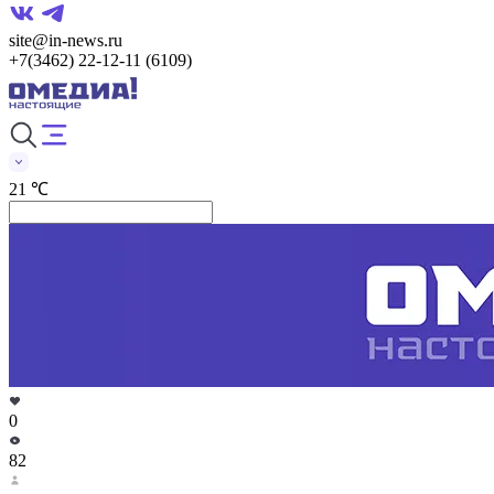
site@in-news.ru
+7(3462) 22-12-11 (6109)
21 ℃
0
82