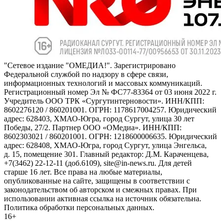
"Сетевое издание "ОМЕДИА!". Зарегистрировано
Федеральной службой по надзору в сфере связи,
информационных технологий и массовых коммуникаций.
Регистрационный номер Эл № ФС77-83364 от 03 июня 2022 г.
Учредитель ООО ТРК «Сургутинтерновости». ИНН/КПП:
8602276120 / 860201001. ОГРН: 1178617004257. Юридический
адрес: 628403, ХМАО-Югра, город Сургут, улица 30 лет
Победы, 27/2. Партнер ООО «ОМедиа». ИНН/КПП:
8602303021 / 860201001. ОГРН: 1218600006635. Юридический
адрес: 628408, ХМАО-Югра, город Сургут, улица Энгельса,
д. 15, помещение 301. Главный редактор: Д.М. Караченцева,
+7(3462) 22-12-11 (доб.6109), site@in-news.ru. Для детей
старше 16 лет. Все права на любые материалы,
опубликованные на сайте, защищены в соответствии с
законодательством об авторском и смежных правах. При
использовании активная ссылка на источник обязательна.
Политика обработки персональных данных.
16+