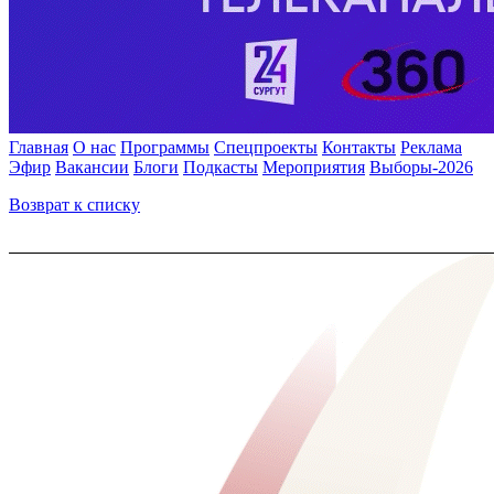
Главная
О нас
Программы
Спецпроекты
Контакты
Реклама
Эфир
Вакансии
Блоги
Подкасты
Мероприятия
Выборы-2026
Возврат к списку