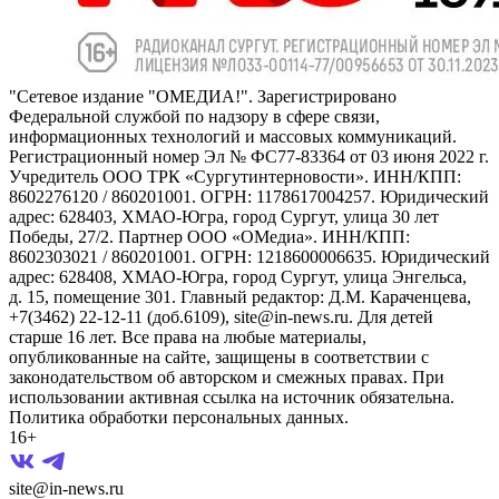
"Сетевое издание "ОМЕДИА!". Зарегистрировано
Федеральной службой по надзору в сфере связи,
информационных технологий и массовых коммуникаций.
Регистрационный номер Эл № ФС77-83364 от 03 июня 2022 г.
Учредитель ООО ТРК «Сургутинтерновости». ИНН/КПП:
8602276120 / 860201001. ОГРН: 1178617004257. Юридический
адрес: 628403, ХМАО-Югра, город Сургут, улица 30 лет
Победы, 27/2. Партнер ООО «ОМедиа». ИНН/КПП:
8602303021 / 860201001. ОГРН: 1218600006635. Юридический
адрес: 628408, ХМАО-Югра, город Сургут, улица Энгельса,
д. 15, помещение 301. Главный редактор: Д.М. Караченцева,
+7(3462) 22-12-11 (доб.6109), site@in-news.ru. Для детей
старше 16 лет. Все права на любые материалы,
опубликованные на сайте, защищены в соответствии с
законодательством об авторском и смежных правах. При
использовании активная ссылка на источник обязательна.
Политика обработки персональных данных.
16+
site@in-news.ru