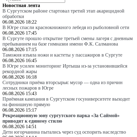
Новостная лента
В Сургутском районе стартовал третий этап акарицидной
обработки
06.08.2026 18:22
В Югре спасли краснокнижного лебедя из рыболовной сети
06.08.2026 17:45
В Сургуте прошло открытие третьей смены лагеря с дневным
пребыванием на базе гимназии имени Ф.К. Салманова
06.08.2026 17:15
Таможня изъяла ножи и кастеты у пассажиров в Сургуте
06.08.2026 16:45
В Югре усилен мониторинг Иртыша из-за установившейся
рекордной жары
06.08.2026 16:18
Сотрудники приёма вторсырья: мусор — одна из причин
лесных пожаров в Югре
06.08.2026 15:43
Приёмная кампания в Сургутском госуниверситете выходит
на финишную прямую
06.08.2026 15:17
Рекреационную зону сургутского парка «За Саймой»
приводят к единому стилю
06.08.2026 14:51
Дети югорчанина пытались через суд оспорить наследство