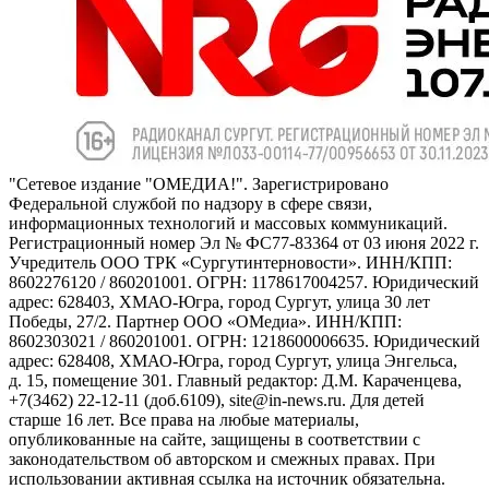
"Сетевое издание "ОМЕДИА!". Зарегистрировано
Федеральной службой по надзору в сфере связи,
информационных технологий и массовых коммуникаций.
Регистрационный номер Эл № ФС77-83364 от 03 июня 2022 г.
Учредитель ООО ТРК «Сургутинтерновости». ИНН/КПП:
8602276120 / 860201001. ОГРН: 1178617004257. Юридический
адрес: 628403, ХМАО-Югра, город Сургут, улица 30 лет
Победы, 27/2. Партнер ООО «ОМедиа». ИНН/КПП:
8602303021 / 860201001. ОГРН: 1218600006635. Юридический
адрес: 628408, ХМАО-Югра, город Сургут, улица Энгельса,
д. 15, помещение 301. Главный редактор: Д.М. Караченцева,
+7(3462) 22-12-11 (доб.6109), site@in-news.ru. Для детей
старше 16 лет. Все права на любые материалы,
опубликованные на сайте, защищены в соответствии с
законодательством об авторском и смежных правах. При
использовании активная ссылка на источник обязательна.