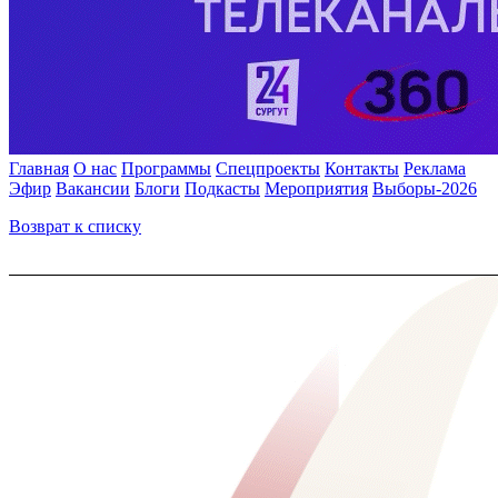
Главная
О нас
Программы
Спецпроекты
Контакты
Реклама
Эфир
Вакансии
Блоги
Подкасты
Мероприятия
Выборы-2026
Возврат к списку