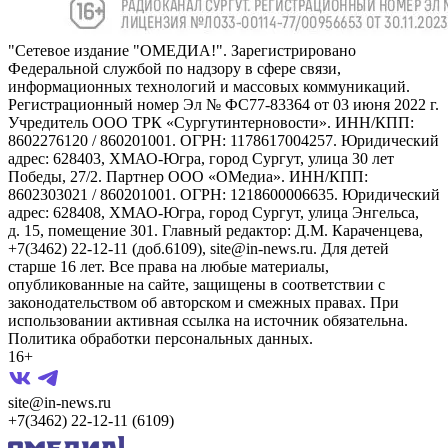
"Сетевое издание "ОМЕДИА!". Зарегистрировано
Федеральной службой по надзору в сфере связи,
информационных технологий и массовых коммуникаций.
Регистрационный номер Эл № ФС77-83364 от 03 июня 2022 г.
Учредитель ООО ТРК «Сургутинтерновости». ИНН/КПП:
8602276120 / 860201001. ОГРН: 1178617004257. Юридический
адрес: 628403, ХМАО-Югра, город Сургут, улица 30 лет
Победы, 27/2. Партнер ООО «ОМедиа». ИНН/КПП:
8602303021 / 860201001. ОГРН: 1218600006635. Юридический
адрес: 628408, ХМАО-Югра, город Сургут, улица Энгельса,
д. 15, помещение 301. Главный редактор: Д.М. Караченцева,
+7(3462) 22-12-11 (доб.6109), site@in-news.ru. Для детей
старше 16 лет. Все права на любые материалы,
опубликованные на сайте, защищены в соответствии с
законодательством об авторском и смежных правах. При
использовании активная ссылка на источник обязательна.
Политика обработки персональных данных.
16+
site@in-news.ru
+7(3462) 22-12-11 (6109)