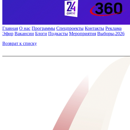
Главная
О нас
Программы
Спецпроекты
Контакты
Реклама
Эфир
Вакансии
Блоги
Подкасты
Мероприятия
Выборы-2026
Возврат к списку