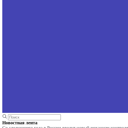
Новостная лента
Со следующего года в России введут новый механизм контроля