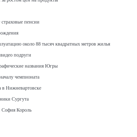
 страховые пенсии
рождения
сплуатацию около 88 тысяч квадратных метров жилья
 видео подруги
графические названия Югры
 началу чемпионата
а в Нижневартовске
ьники Сургута
ы София Король