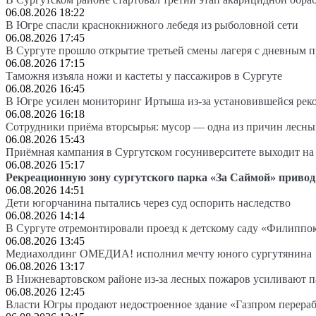
06.08.2026 18:22
В Югре спасли краснокнижного лебедя из рыболовной сети
06.08.2026 17:45
В Сургуте прошло открытие третьей смены лагеря с дневным 
06.08.2026 17:15
Таможня изъяла ножи и кастеты у пассажиров в Сургуте
06.08.2026 16:45
В Югре усилен мониторинг Иртыша из-за установившейся рек
06.08.2026 16:18
Сотрудники приёма вторсырья: мусор — одна из причин лесн
06.08.2026 15:43
Приёмная кампания в Сургутском госуниверситете выходит 
06.08.2026 15:17
Рекреационную зону сургутского парка «За Саймой» привод
06.08.2026 14:51
Дети югорчанина пытались через суд оспорить наследство
06.08.2026 14:14
В Сургуте отремонтировали проезд к детскому саду «Филиппо
06.08.2026 13:45
Медиахолдинг ОМЕДИА! исполнил мечту юного сургутянина
06.08.2026 13:17
В Нижневартовском районе из-за лесных пожаров усиливают 
06.08.2026 12:45
Власти Югры продают недостроенное здание «Газпром перера