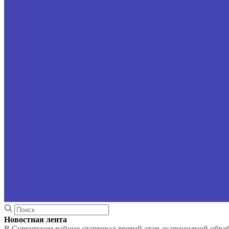
Новостная лента
В Сургутском районе стартовал третий этап акарицидной обра