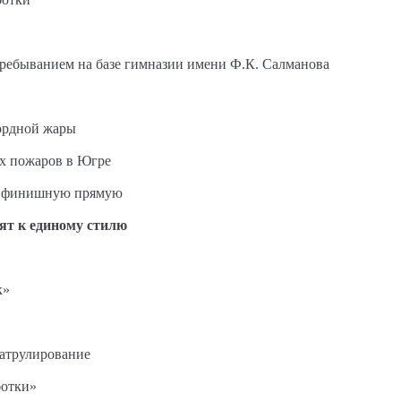
пребыванием на базе гимназии имени Ф.К. Салманова
ордной жары
ых пожаров в Югре
на финишную прямую
ят к единому стилю
к»
патрулирование
ботки»