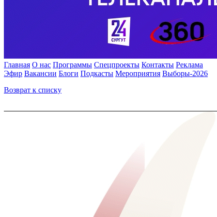
Главная
О нас
Программы
Спецпроекты
Контакты
Реклама
Эфир
Вакансии
Блоги
Подкасты
Мероприятия
Выборы-2026
Возврат к списку