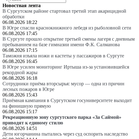
Новостная лента
В Сургутском районе стартовал третий этап акарицидной
обработки
06.08.2026 18:22
В Югре спасли краснокнижного лебедя из рыболовной сети
06.08.2026 17:45
В Сургуте прошло открытие третьей смены лагеря с дневным
пребыванием на базе гимназии имени Ф.К. Салманова
06.08.2026 17:15
Таможня изъяла ножи и кастеты у пассажиров в Сургуте
06.08.2026 16:45
В Югре усилен мониторинг Иртыша из-за установившейся
рекордной жары
06.08.2026 16:18
Сотрудники приёма вторсырья: мусор — одна из причин
лесных пожаров в Югре
06.08.2026 15:43
Приёмная кампания в Сургутском госуниверситете выходит
на финишную прямую
06.08.2026 15:17
Рекреационную зону сургутского парка «За Саймой»
приводят к единому стилю
06.08.2026 14:51
Дети югорчанина пытались через суд оспорить наследство