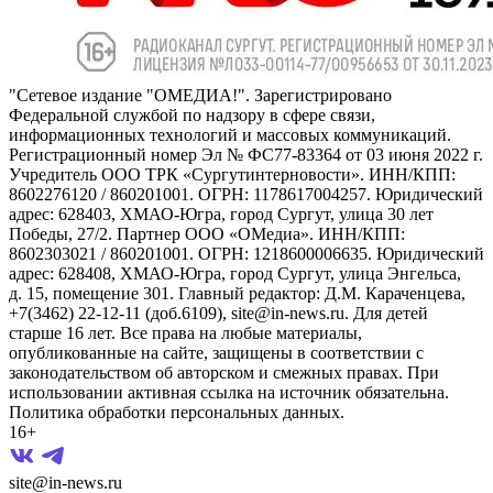
"Сетевое издание "ОМЕДИА!". Зарегистрировано
Федеральной службой по надзору в сфере связи,
информационных технологий и массовых коммуникаций.
Регистрационный номер Эл № ФС77-83364 от 03 июня 2022 г.
Учредитель ООО ТРК «Сургутинтерновости». ИНН/КПП:
8602276120 / 860201001. ОГРН: 1178617004257. Юридический
адрес: 628403, ХМАО-Югра, город Сургут, улица 30 лет
Победы, 27/2. Партнер ООО «ОМедиа». ИНН/КПП:
8602303021 / 860201001. ОГРН: 1218600006635. Юридический
адрес: 628408, ХМАО-Югра, город Сургут, улица Энгельса,
д. 15, помещение 301. Главный редактор: Д.М. Караченцева,
+7(3462) 22-12-11 (доб.6109), site@in-news.ru. Для детей
старше 16 лет. Все права на любые материалы,
опубликованные на сайте, защищены в соответствии с
законодательством об авторском и смежных правах. При
использовании активная ссылка на источник обязательна.
Политика обработки персональных данных.
16+
site@in-news.ru