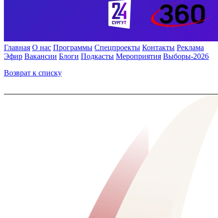
Главная
О нас
Программы
Спецпроекты
Контакты
Реклама
Эфир
Вакансии
Блоги
Подкасты
Мероприятия
Выборы-2026
Возврат к списку