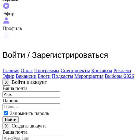
Эфир
Профиль
Войти
/
Зарегистрироваться
Главная
О нас
Программы
Спецпроекты
Контакты
Реклама
Эфир
Вакансии
Блоги
Подкасты
Мероприятия
Выборы-2026
Войти в аккаунт
X
Ваша почта
Пароль
Запомнить пароль
Войти
Создать аккаунт
X
Ваша почта