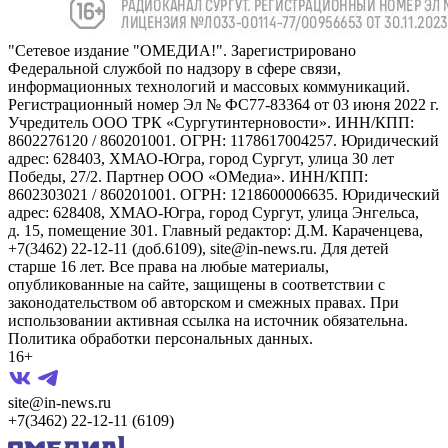
"Сетевое издание "ОМЕДИА!". Зарегистрировано
Федеральной службой по надзору в сфере связи,
информационных технологий и массовых коммуникаций.
Регистрационный номер Эл № ФС77-83364 от 03 июня 2022 г.
Учредитель ООО ТРК «Сургутинтерновости». ИНН/КПП:
8602276120 / 860201001. ОГРН: 1178617004257. Юридический
адрес: 628403, ХМАО-Югра, город Сургут, улица 30 лет
Победы, 27/2. Партнер ООО «ОМедиа». ИНН/КПП:
8602303021 / 860201001. ОГРН: 1218600006635. Юридический
адрес: 628408, ХМАО-Югра, город Сургут, улица Энгельса,
д. 15, помещение 301. Главный редактор: Д.М. Караченцева,
+7(3462) 22-12-11 (доб.6109), site@in-news.ru. Для детей
старше 16 лет. Все права на любые материалы,
опубликованные на сайте, защищены в соответствии с
законодательством об авторском и смежных правах. При
использовании активная ссылка на источник обязательна.
Политика обработки персональных данных.
16+
site@in-news.ru
+7(3462) 22-12-11 (6109)