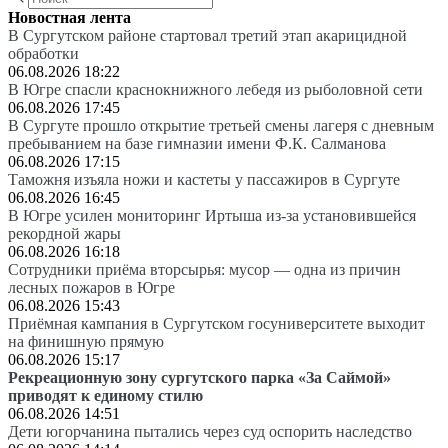
Новостная лента
В Сургутском районе стартовал третий этап акарицидной
обработки
06.08.2026 18:22
В Югре спасли краснокнижного лебедя из рыболовной сети
06.08.2026 17:45
В Сургуте прошло открытие третьей смены лагеря с дневным
пребыванием на базе гимназии имени Ф.К. Салманова
06.08.2026 17:15
Таможня изъяла ножи и кастеты у пассажиров в Сургуте
06.08.2026 16:45
В Югре усилен мониторинг Иртыша из-за установившейся
рекордной жары
06.08.2026 16:18
Сотрудники приёма вторсырья: мусор — одна из причин
лесных пожаров в Югре
06.08.2026 15:43
Приёмная кампания в Сургутском госуниверситете выходит
на финишную прямую
06.08.2026 15:17
Рекреационную зону сургутского парка «За Саймой»
приводят к единому стилю
06.08.2026 14:51
Дети югорчанина пытались через суд оспорить наследство