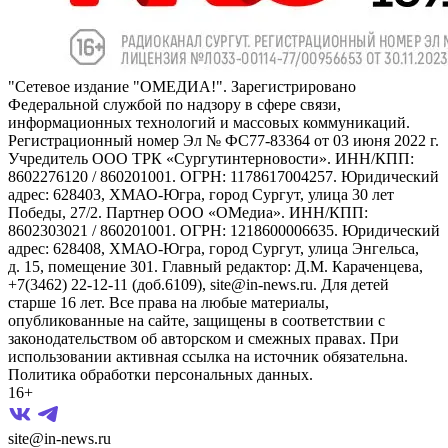
"Сетевое издание "ОМЕДИА!". Зарегистрировано
Федеральной службой по надзору в сфере связи,
информационных технологий и массовых коммуникаций.
Регистрационный номер Эл № ФС77-83364 от 03 июня 2022 г.
Учредитель ООО ТРК «Сургутинтерновости». ИНН/КПП:
8602276120 / 860201001. ОГРН: 1178617004257. Юридический
адрес: 628403, ХМАО-Югра, город Сургут, улица 30 лет
Победы, 27/2. Партнер ООО «ОМедиа». ИНН/КПП:
8602303021 / 860201001. ОГРН: 1218600006635. Юридический
адрес: 628408, ХМАО-Югра, город Сургут, улица Энгельса,
д. 15, помещение 301. Главный редактор: Д.М. Караченцева,
+7(3462) 22-12-11 (доб.6109), site@in-news.ru. Для детей
старше 16 лет. Все права на любые материалы,
опубликованные на сайте, защищены в соответствии с
законодательством об авторском и смежных правах. При
использовании активная ссылка на источник обязательна.
Политика обработки персональных данных.
16+
site@in-news.ru