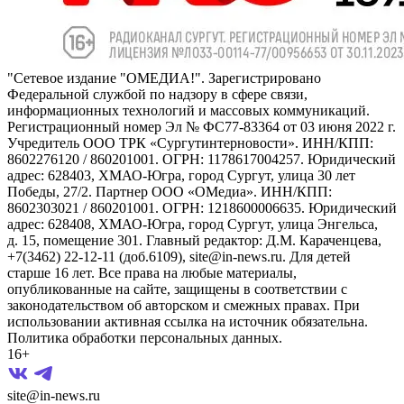
"Сетевое издание "ОМЕДИА!". Зарегистрировано
Федеральной службой по надзору в сфере связи,
информационных технологий и массовых коммуникаций.
Регистрационный номер Эл № ФС77-83364 от 03 июня 2022 г.
Учредитель ООО ТРК «Сургутинтерновости». ИНН/КПП:
8602276120 / 860201001. ОГРН: 1178617004257. Юридический
адрес: 628403, ХМАО-Югра, город Сургут, улица 30 лет
Победы, 27/2. Партнер ООО «ОМедиа». ИНН/КПП:
8602303021 / 860201001. ОГРН: 1218600006635. Юридический
адрес: 628408, ХМАО-Югра, город Сургут, улица Энгельса,
д. 15, помещение 301. Главный редактор: Д.М. Караченцева,
+7(3462) 22-12-11 (доб.6109), site@in-news.ru. Для детей
старше 16 лет. Все права на любые материалы,
опубликованные на сайте, защищены в соответствии с
законодательством об авторском и смежных правах. При
использовании активная ссылка на источник обязательна.
Политика обработки персональных данных.
16+
site@in-news.ru