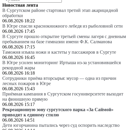
Новостная лента
В Сургутском районе стартовал третий этап акарицидной
обработки
06.08.2026 18:22
В Югре спасли краснокнижного лебедя из рыболовной сети
06.08.2026 17:45
В Сургуте прошло открытие третьей смены лагеря с дневным
пребыванием на базе гимназии имени Ф.К. Салманова
06.08.2026 17:15
Таможня изъяла ножи и кастеты у пассажиров в Сургуте
06.08.2026 16:45
В Югре усилен мониторинг Иртыша из-за установившейся
рекордной жары
06.08.2026 16:18
Сотрудники приёма вторсырья: мусор — одна из причин
лесных пожаров в Югре
06.08.2026 15:43
Приёмная кампания в Сургутском госуниверситете выходит
на финишную прямую
06.08.2026 15:17
Рекреационную зону сургутского парка «За Саймой»
приводят к единому стилю
06.08.2026 14:51
Дети югорчанина пытались через суд оспорить наследство