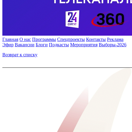
Главная
О нас
Программы
Спецпроекты
Контакты
Реклама
Эфир
Вакансии
Блоги
Подкасты
Мероприятия
Выборы-2026
Возврат к списку