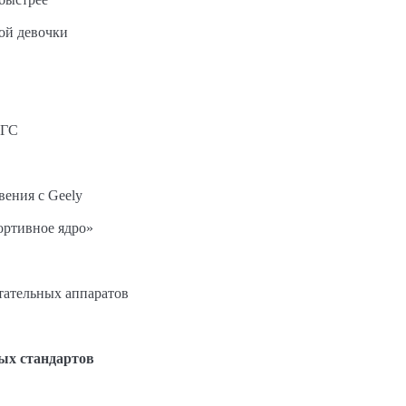
ной девочки
АГС
вения с Geely
ортивное ядро»
етательных аппаратов
ых стандартов