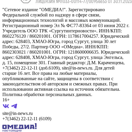
"Сетевое издание "ОМЕДИА!". Зарегистрировано
Федеральной службой по надзору в сфере связи,
информационных технологий и массовых коммуникаций.
Регистрационный номер Эл № ФС77-83364 от 03 июня 2022 г.
Учредитель ООО ТРК «Сургутинтерновости». ИНН/КПП:
8602276120 / 860201001. ОГРН: 1178617004257. Юридический
адрес: 628403, ХМАО-Югра, город Сургут, улица 30 лет
Победы, 27/2. Партнер ООО «ОМедиа». ИНН/КПП:
8602303021 / 860201001. ОГРН: 1218600006635. Юридический
адрес: 628408, ХМАО-Югра, город Сургут, улица Энгельса,
д. 15, помещение 301. Главный редактор: Д.М. Караченцева,
+7(3462) 22-12-11 (доб.6109), site@in-news.ru. Для детей
старше 16 лет. Все права на любые материалы,
опубликованные на сайте, защищены в соответствии с
законодательством об авторском и смежных правах. При
использовании активная ссылка на источник обязательна.
Политика обработки персональных данных.
16+
site@in-news.ru
+7(3462) 22-12-11 (6109)