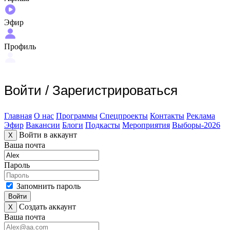
Эфир
Профиль
Войти
/
Зарегистрироваться
Главная
О нас
Программы
Спецпроекты
Контакты
Реклама
Эфир
Вакансии
Блоги
Подкасты
Мероприятия
Выборы-2026
Войти в аккаунт
X
Ваша почта
Пароль
Запомнить пароль
Войти
Создать аккаунт
X
Ваша почта