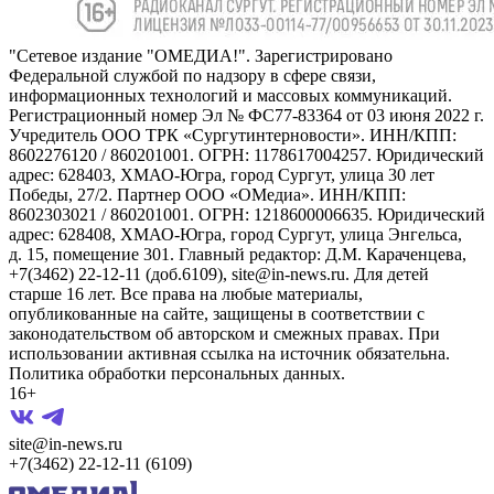
"Сетевое издание "ОМЕДИА!". Зарегистрировано
Федеральной службой по надзору в сфере связи,
информационных технологий и массовых коммуникаций.
Регистрационный номер Эл № ФС77-83364 от 03 июня 2022 г.
Учредитель ООО ТРК «Сургутинтерновости». ИНН/КПП:
8602276120 / 860201001. ОГРН: 1178617004257. Юридический
адрес: 628403, ХМАО-Югра, город Сургут, улица 30 лет
Победы, 27/2. Партнер ООО «ОМедиа». ИНН/КПП:
8602303021 / 860201001. ОГРН: 1218600006635. Юридический
адрес: 628408, ХМАО-Югра, город Сургут, улица Энгельса,
д. 15, помещение 301. Главный редактор: Д.М. Караченцева,
+7(3462) 22-12-11 (доб.6109), site@in-news.ru. Для детей
старше 16 лет. Все права на любые материалы,
опубликованные на сайте, защищены в соответствии с
законодательством об авторском и смежных правах. При
использовании активная ссылка на источник обязательна.
Политика обработки персональных данных.
16+
site@in-news.ru
+7(3462) 22-12-11 (6109)