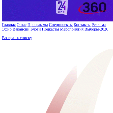
Главная
О нас
Программы
Спецпроекты
Контакты
Реклама
Эфир
Вакансии
Блоги
Подкасты
Мероприятия
Выборы-2026
Возврат к списку