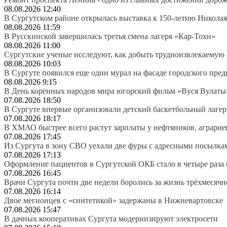
08.08.2026 12:40
В Сургутском районе открылась выставка к 150-летию Николая
08.08.2026 11:59
В Русскинской завершилась третья смена лагеря «Кар-Тохи»
08.08.2026 11:00
Сургутские ученые исследуют, как добыть трудноизвлекаемую
08.08.2026 10:03
В Сургуте появился еще один мурал на фасаде городского пре
08.08.2026 9:15
В День коренных народов мира югорский фильм «Вуся Вулаты»
07.08.2026 18:50
В Сургуте впервые организовали детский баскетбольный лагер
07.08.2026 18:17
В ХМАО быстрее всего растут зарплаты у нефтяников, аграрие
07.08.2026 17:45
Из Сургута в зону СВО уехали две фуры с адресными посылка
07.08.2026 17:13
Оформление пациентов в Сургутской ОКБ стало в четыре раза 
07.08.2026 16:45
Врачи Сургута почти две недели боролись за жизнь трёхмесяч
07.08.2026 16:14
Двое мегионцев с «синтетикой» задержаны в Нижневартовске
07.08.2026 15:47
В дачных кооперативах Сургута модернизируют электросети