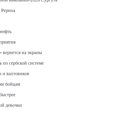
 Рериха
 нефть
дприятия
 вернется на экраны
ь по сербской системе
в и вахтовиков
ми бойцам
быстрее
ной девочки