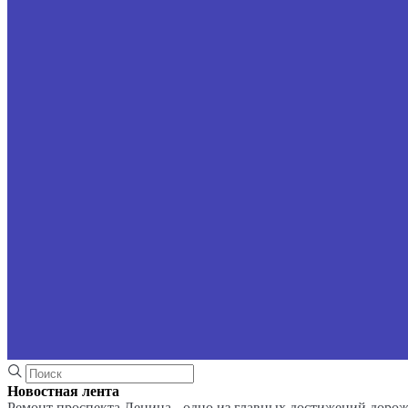
Новостная лента
Ремонт проспекта Ленина - одно из главных достижений доро