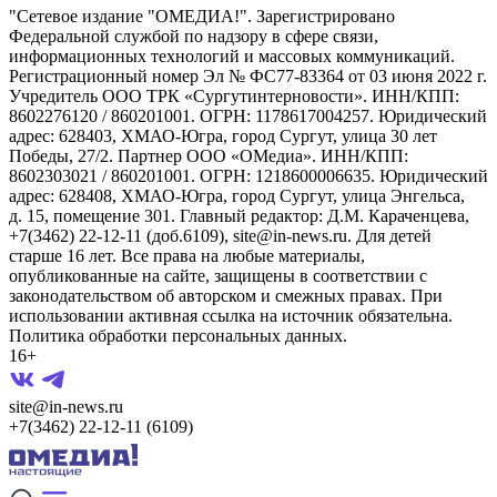
"Сетевое издание "ОМЕДИА!". Зарегистрировано
Федеральной службой по надзору в сфере связи,
информационных технологий и массовых коммуникаций.
Регистрационный номер Эл № ФС77-83364 от 03 июня 2022 г.
Учредитель ООО ТРК «Сургутинтерновости». ИНН/КПП:
8602276120 / 860201001. ОГРН: 1178617004257. Юридический
адрес: 628403, ХМАО-Югра, город Сургут, улица 30 лет
Победы, 27/2. Партнер ООО «ОМедиа». ИНН/КПП:
8602303021 / 860201001. ОГРН: 1218600006635. Юридический
адрес: 628408, ХМАО-Югра, город Сургут, улица Энгельса,
д. 15, помещение 301. Главный редактор: Д.М. Караченцева,
+7(3462) 22-12-11 (доб.6109), site@in-news.ru. Для детей
старше 16 лет. Все права на любые материалы,
опубликованные на сайте, защищены в соответствии с
законодательством об авторском и смежных правах. При
использовании активная ссылка на источник обязательна.
Политика обработки персональных данных.
16+
site@in-news.ru
+7(3462) 22-12-11 (6109)