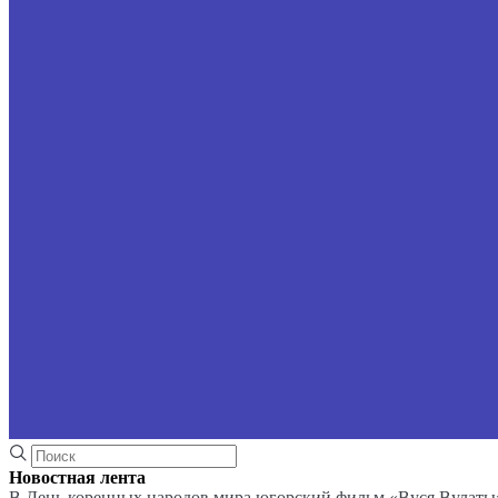
Новостная лента
В День коренных народов мира югорский фильм «Вуся Вулаты»