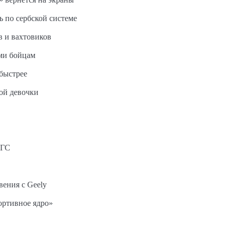
ь по сербской системе
в и вахтовиков
ми бойцам
быстрее
ной девочки
АГС
вения с Geely
ортивное ядро»