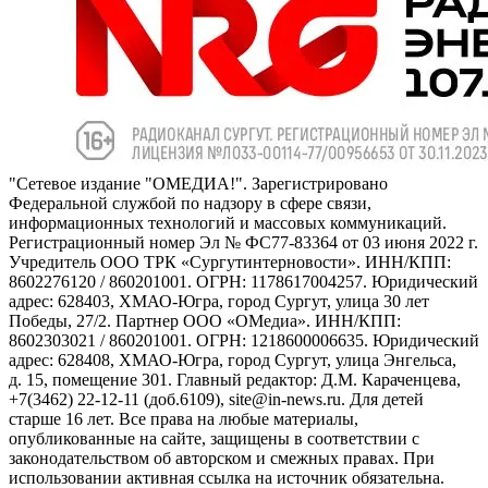
"Сетевое издание "ОМЕДИА!". Зарегистрировано
Федеральной службой по надзору в сфере связи,
информационных технологий и массовых коммуникаций.
Регистрационный номер Эл № ФС77-83364 от 03 июня 2022 г.
Учредитель ООО ТРК «Сургутинтерновости». ИНН/КПП:
8602276120 / 860201001. ОГРН: 1178617004257. Юридический
адрес: 628403, ХМАО-Югра, город Сургут, улица 30 лет
Победы, 27/2. Партнер ООО «ОМедиа». ИНН/КПП:
8602303021 / 860201001. ОГРН: 1218600006635. Юридический
адрес: 628408, ХМАО-Югра, город Сургут, улица Энгельса,
д. 15, помещение 301. Главный редактор: Д.М. Караченцева,
+7(3462) 22-12-11 (доб.6109), site@in-news.ru. Для детей
старше 16 лет. Все права на любые материалы,
опубликованные на сайте, защищены в соответствии с
законодательством об авторском и смежных правах. При
использовании активная ссылка на источник обязательна.