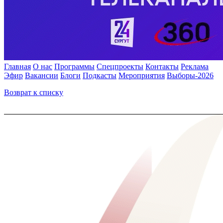
Главная
О нас
Программы
Спецпроекты
Контакты
Реклама
Эфир
Вакансии
Блоги
Подкасты
Мероприятия
Выборы-2026
Возврат к списку