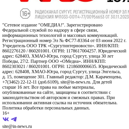
"Сетевое издание "ОМЕДИА!". Зарегистрировано
Федеральной службой по надзору в сфере связи,
информационных технологий и массовых коммуникаций.
Регистрационный номер Эл № ФС77-83364 от 03 июня 2022 г.
Учредитель ООО ТРК «Сургутинтерновости». ИНН/КПП:
8602276120 / 860201001. ОГРН: 1178617004257. Юридический
адрес: 628403, ХМАО-Югра, город Сургут, улица 30 лет
Победы, 27/2. Партнер ООО «ОМедиа». ИНН/КПП:
8602303021 / 860201001. ОГРН: 1218600006635. Юридический
адрес: 628408, ХМАО-Югра, город Сургут, улица Энгельса,
д. 15, помещение 301. Главный редактор: Д.М. Караченцева,
+7(3462) 22-12-11 (доб.6109), site@in-news.ru. Для детей
старше 16 лет. Все права на любые материалы,
опубликованные на сайте, защищены в соответствии с
законодательством об авторском и смежных правах. При
использовании активная ссылка на источник обязательна.
Политика обработки персональных данных.
16+
site@in-news.ru