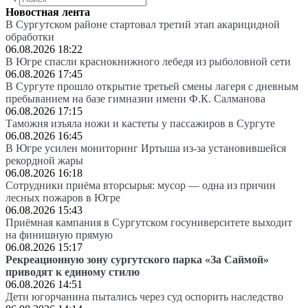
Новостная лента
В Сургутском районе стартовал третий этап акарицидной
обработки
06.08.2026 18:22
В Югре спасли краснокнижного лебедя из рыболовной сети
06.08.2026 17:45
В Сургуте прошло открытие третьей смены лагеря с дневным
пребыванием на базе гимназии имени Ф.К. Салманова
06.08.2026 17:15
Таможня изъяла ножи и кастеты у пассажиров в Сургуте
06.08.2026 16:45
В Югре усилен мониторинг Иртыша из-за установившейся
рекордной жары
06.08.2026 16:18
Сотрудники приёма вторсырья: мусор — одна из причин
лесных пожаров в Югре
06.08.2026 15:43
Приёмная кампания в Сургутском госуниверситете выходит
на финишную прямую
06.08.2026 15:17
Рекреационную зону сургутского парка «За Саймой»
приводят к единому стилю
06.08.2026 14:51
Дети югорчанина пытались через суд оспорить наследство