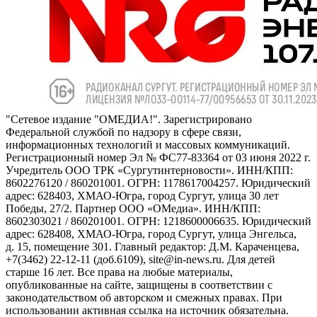
"Сетевое издание "ОМЕДИА!". Зарегистрировано
Федеральной службой по надзору в сфере связи,
информационных технологий и массовых коммуникаций.
Регистрационный номер Эл № ФС77-83364 от 03 июня 2022 г.
Учредитель ООО ТРК «Сургутинтерновости». ИНН/КПП:
8602276120 / 860201001. ОГРН: 1178617004257. Юридический
адрес: 628403, ХМАО-Югра, город Сургут, улица 30 лет
Победы, 27/2. Партнер ООО «ОМедиа». ИНН/КПП:
8602303021 / 860201001. ОГРН: 1218600006635. Юридический
адрес: 628408, ХМАО-Югра, город Сургут, улица Энгельса,
д. 15, помещение 301. Главный редактор: Д.М. Караченцева,
+7(3462) 22-12-11 (доб.6109), site@in-news.ru. Для детей
старше 16 лет. Все права на любые материалы,
опубликованные на сайте, защищены в соответствии с
законодательством об авторском и смежных правах. При
использовании активная ссылка на источник обязательна.