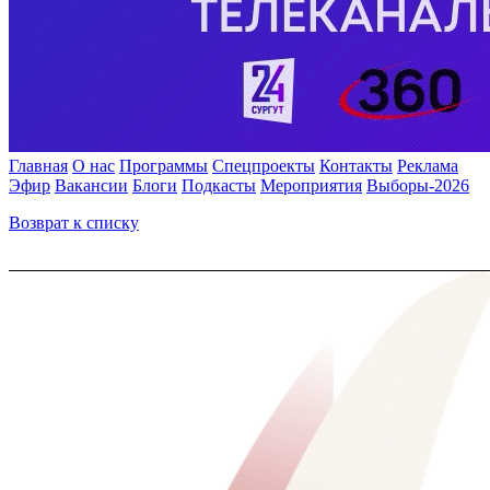
Главная
О нас
Программы
Спецпроекты
Контакты
Реклама
Эфир
Вакансии
Блоги
Подкасты
Мероприятия
Выборы-2026
Возврат к списку