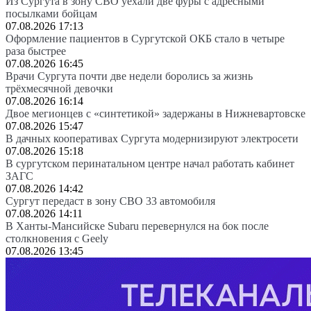
Из Сургута в зону СВО уехали две фуры с адресными
посылками бойцам
07.08.2026 17:13
Оформление пациентов в Сургутской ОКБ стало в четыре
раза быстрее
07.08.2026 16:45
Врачи Сургута почти две недели боролись за жизнь
трёхмесячной девочки
07.08.2026 16:14
Двое мегионцев с «синтетикой» задержаны в Нижневартовске
07.08.2026 15:47
В дачных кооперативах Сургута модернизируют электросети
07.08.2026 15:18
В сургутском перинатальном центре начал работать кабинет
ЗАГС
07.08.2026 14:42
Сургут передаст в зону СВО 33 автомобиля
07.08.2026 14:11
В Ханты-Мансийске Subaru перевернулся на бок после
столкновения с Geely
07.08.2026 13:45