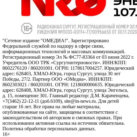
"Сетевое издание "ОМЕДИА!". Зарегистрировано
Федеральной службой по надзору в сфере связи,
информационных технологий и массовых коммуникаций.
Регистрационный номер Эл № ФС77-83364 от 03 июня 2022 г.
Учредитель ООО ТРК «Сургутинтерновости». ИНН/КПП:
8602276120 / 860201001. ОГРН: 1178617004257. Юридический
адрес: 628403, ХМАО-Югра, город Сургут, улица 30 лет
Победы, 27/2. Партнер ООО «ОМедиа». ИНН/КПП:
8602303021 / 860201001. ОГРН: 1218600006635. Юридический
адрес: 628408, ХМАО-Югра, город Сургут, улица Энгельса,
д. 15, помещение 301. Главный редактор: Д.М. Караченцева,
+7(3462) 22-12-11 (доб.6109), site@in-news.ru. Для детей
старше 16 лет. Все права на любые материалы,
опубликованные на сайте, защищены в соответствии с
законодательством об авторском и смежных правах. При
использовании активная ссылка на источник обязательна.
Политика обработки персональных данных.
16+