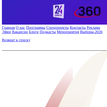
Главная
О нас
Программы
Спецпроекты
Контакты
Реклама
Эфир
Вакансии
Блоги
Подкасты
Мероприятия
Выборы-2026
Возврат к списку