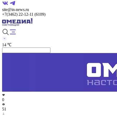
site@in-news.ru
+7(3462) 22-12-11 (6109)
14 ℃
0
51