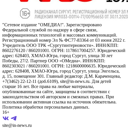
"Сетевое издание "ОМЕДИА!". Зарегистрировано
Федеральной службой по надзору в сфере связи,
информационных технологий и массовых коммуникаций.
Регистрационный номер Эл № ФС77-83364 от 03 июня 2022 г.
Учредитель ООО ТРК «Сургутинтерновости». ИНН/КПП:
8602276120 / 860201001. ОГРН: 1178617004257. Юридический
адрес: 628403, ХМАО-Югра, город Сургут, улица 30 лет
Победы, 27/2. Партнер ООО «ОМедиа». ИНН/КПП:
8602303021 / 860201001. ОГРН: 1218600006635. Юридический
адрес: 628408, ХМАО-Югра, город Сургут, улица Энгельса,
д. 15, помещение 301. Главный редактор: Д.М. Караченцева,
+7(3462) 22-12-11 (доб.6109), site@in-news.ru. Для детей
старше 16 лет. Все права на любые материалы,
опубликованные на сайте, защищены в соответствии с
законодательством об авторском и смежных правах. При
использовании активная ссылка на источник обязательна.
Политика обработки персональных данных.
16+
site@in-news.ru