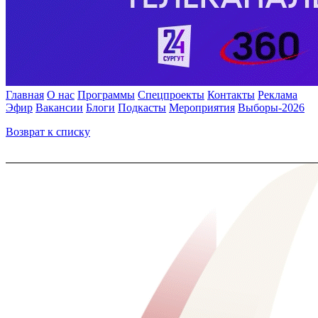
Главная
О нас
Программы
Спецпроекты
Контакты
Реклама
Эфир
Вакансии
Блоги
Подкасты
Мероприятия
Выборы-2026
Возврат к списку