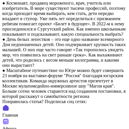
● Космонавт, продавец мороженого, врач, учитель или
изобретатель. В мире существуют тысячи профессий, поэтому
когда приходит время выбирать, кем стать, дети нередко
впадают в ступор. Уже пять лет определиться с призванием
ребятам помогает проект «Билет в будущее». В 2022-м к нему
присоединился и Сургутский район. Как именно школьникам
показывают и подсказывают, какую специальность выбрать?
● День белых лепестков – это еще одно название всемирного
Дня недоношенных детей. Оно подчеркивает хрупкость таких
малышей. О них еще часто говорят «Так торопились увидеть
мир, что появились на свет раньше срока». Как выхаживают
детей, что родились с весом меньше килограмма, и какими
они вырастают?
● Масштабное путешествие по Югре можно будет совершить
23 ноября на выставке-форуме "Россия" благодаря югорским
коллективам. Команда окружных артистов презентует в
Москве мультимедийно-иммерсивное шоу "Магия края".
Больше сотни человек стараются над созданием постановки, в
которой расскажут о самобытности региона
Понравилась статья? Поделиcьв соц сетях:
Главная
Афиша