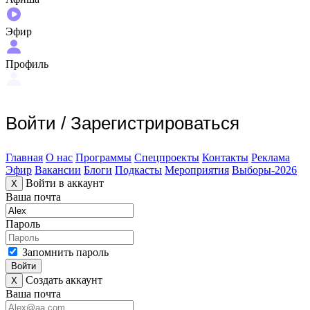
Эфир
Профиль
Войти
/
Зарегистрироваться
Главная
О нас
Программы
Спецпроекты
Контакты
Реклама
Эфир
Вакансии
Блоги
Подкасты
Мероприятия
Выборы-2026
Войти в аккаунт
X
Ваша почта
Пароль
Запомнить пароль
Войти
Создать аккаунт
X
Ваша почта