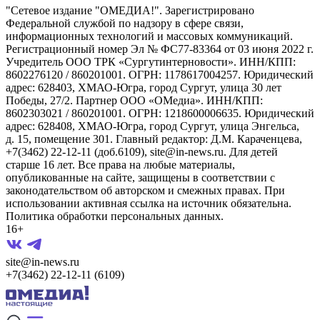
"Сетевое издание "ОМЕДИА!". Зарегистрировано
Федеральной службой по надзору в сфере связи,
информационных технологий и массовых коммуникаций.
Регистрационный номер Эл № ФС77-83364 от 03 июня 2022 г.
Учредитель ООО ТРК «Сургутинтерновости». ИНН/КПП:
8602276120 / 860201001. ОГРН: 1178617004257. Юридический
адрес: 628403, ХМАО-Югра, город Сургут, улица 30 лет
Победы, 27/2. Партнер ООО «ОМедиа». ИНН/КПП:
8602303021 / 860201001. ОГРН: 1218600006635. Юридический
адрес: 628408, ХМАО-Югра, город Сургут, улица Энгельса,
д. 15, помещение 301. Главный редактор: Д.М. Караченцева,
+7(3462) 22-12-11 (доб.6109), site@in-news.ru. Для детей
старше 16 лет. Все права на любые материалы,
опубликованные на сайте, защищены в соответствии с
законодательством об авторском и смежных правах. При
использовании активная ссылка на источник обязательна.
Политика обработки персональных данных.
16+
site@in-news.ru
+7(3462) 22-12-11 (6109)