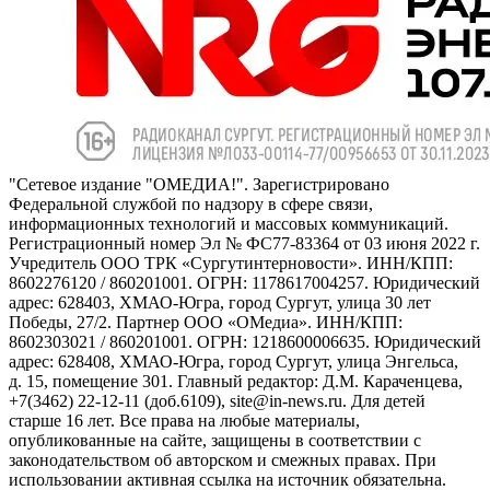
"Сетевое издание "ОМЕДИА!". Зарегистрировано
Федеральной службой по надзору в сфере связи,
информационных технологий и массовых коммуникаций.
Регистрационный номер Эл № ФС77-83364 от 03 июня 2022 г.
Учредитель ООО ТРК «Сургутинтерновости». ИНН/КПП:
8602276120 / 860201001. ОГРН: 1178617004257. Юридический
адрес: 628403, ХМАО-Югра, город Сургут, улица 30 лет
Победы, 27/2. Партнер ООО «ОМедиа». ИНН/КПП:
8602303021 / 860201001. ОГРН: 1218600006635. Юридический
адрес: 628408, ХМАО-Югра, город Сургут, улица Энгельса,
д. 15, помещение 301. Главный редактор: Д.М. Караченцева,
+7(3462) 22-12-11 (доб.6109), site@in-news.ru. Для детей
старше 16 лет. Все права на любые материалы,
опубликованные на сайте, защищены в соответствии с
законодательством об авторском и смежных правах. При
использовании активная ссылка на источник обязательна.