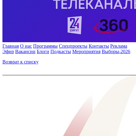
Главная
О нас
Программы
Спецпроекты
Контакты
Реклама
Эфир
Вакансии
Блоги
Подкасты
Мероприятия
Выборы-2026
Возврат к списку