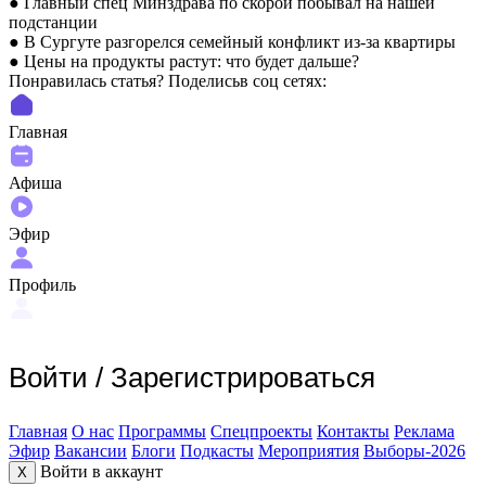
● Главный спец Минздрава по скорой побывал на нашей
подстанции
● В Сургуте разгорелся семейный конфликт из-за квартиры
● Цены на продукты растут: что будет дальше?
Понравилась статья? Поделиcьв соц сетях:
Главная
Афиша
Эфир
Профиль
Войти
/
Зарегистрироваться
Главная
О нас
Программы
Спецпроекты
Контакты
Реклама
Эфир
Вакансии
Блоги
Подкасты
Мероприятия
Выборы-2026
Войти в аккаунт
X