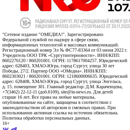
"Сетевое издание "ОМЕДИА!". Зарегистрировано
Федеральной службой по надзору в сфере связи,
информационных технологий и массовых коммуникаций.
Регистрационный номер Эл № ФС77-83364 от 03 июня 2022 г.
Учредитель ООО ТРК «Сургутинтерновости». ИНН/КПП:
8602276120 / 860201001. ОГРН: 1178617004257. Юридический
адрес: 628403, ХМАО-Югра, город Сургут, улица 30 лет
Победы, 27/2. Партнер ООО «ОМедиа». ИНН/КПП:
8602303021 / 860201001. ОГРН: 1218600006635. Юридический
адрес: 628408, ХМАО-Югра, город Сургут, улица Энгельса,
д. 15, помещение 301. Главный редактор: Д.М. Караченцева,
+7(3462) 22-12-11 (доб.6109), site@in-news.ru. Для детей
старше 16 лет. Все права на любые материалы,
опубликованные на сайте, защищены в соответствии с
законодательством об авторском и смежных правах. При
использовании активная ссылка на источник обязательна.
Политика обработки персональных данных.
16+