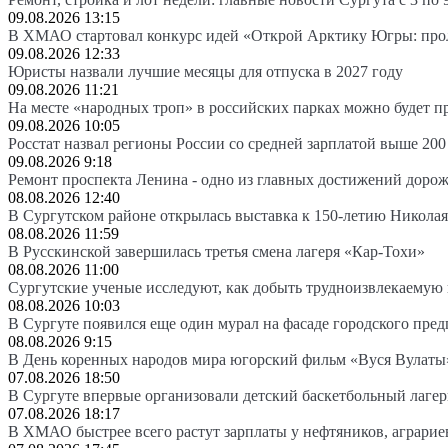
09.08.2026 13:15
В ХМАО стартовал конкурс идей «Открой Арктику Югры: про
09.08.2026 12:33
Юристы назвали лучшие месяцы для отпуска в 2027 году
09.08.2026 11:21
На месте «народных троп» в российских парках можно будет 
09.08.2026 10:05
Росстат назвал регионы России со средней зарплатой выше 200
09.08.2026 9:18
Ремонт проспекта Ленина - одно из главных достижений доро
08.08.2026 12:40
В Сургутском районе открылась выставка к 150-летию Николая
08.08.2026 11:59
В Русскинской завершилась третья смена лагеря «Кар-Тохи»
08.08.2026 11:00
Сургутские ученые исследуют, как добыть трудноизвлекаемую
08.08.2026 10:03
В Сургуте появился еще один мурал на фасаде городского пре
08.08.2026 9:15
В День коренных народов мира югорский фильм «Вуся Вулаты»
07.08.2026 18:50
В Сургуте впервые организовали детский баскетбольный лагер
07.08.2026 18:17
В ХМАО быстрее всего растут зарплаты у нефтяников, аграрие