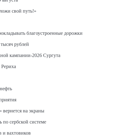
ложи свой путь!»
прокладывать благоустроенные дорожки
 тысяч рублей
жной кампании-2026 Сургута
 Рериха
 нефть
дприятия
 вернется на экраны
ь по сербской системе
в и вахтовиков