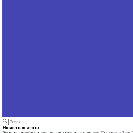
Новостная лента
Ремонт, стройка и лот недели: главные новости Сургута с 3 по 