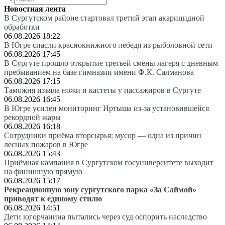
Новостная лента
В Сургутском районе стартовал третий этап акарицидной
обработки
06.08.2026 18:22
В Югре спасли краснокнижного лебедя из рыболовной сети
06.08.2026 17:45
В Сургуте прошло открытие третьей смены лагеря с дневным
пребыванием на базе гимназии имени Ф.К. Салманова
06.08.2026 17:15
Таможня изъяла ножи и кастеты у пассажиров в Сургуте
06.08.2026 16:45
В Югре усилен мониторинг Иртыша из-за установившейся
рекордной жары
06.08.2026 16:18
Сотрудники приёма вторсырья: мусор — одна из причин
лесных пожаров в Югре
06.08.2026 15:43
Приёмная кампания в Сургутском госуниверситете выходит
на финишную прямую
06.08.2026 15:17
Рекреационную зону сургутского парка «За Саймой»
приводят к единому стилю
06.08.2026 14:51
Дети югорчанина пытались через суд оспорить наследство