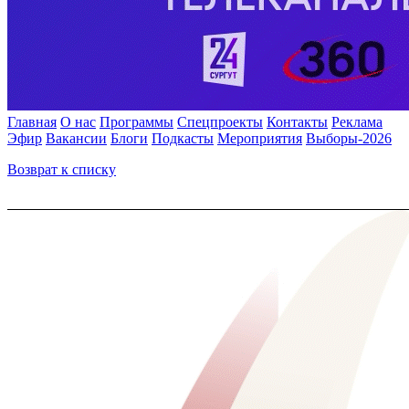
Главная
О нас
Программы
Спецпроекты
Контакты
Реклама
Эфир
Вакансии
Блоги
Подкасты
Мероприятия
Выборы-2026
Возврат к списку