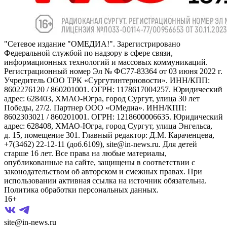
"Сетевое издание "ОМЕДИА!". Зарегистрировано
Федеральной службой по надзору в сфере связи,
информационных технологий и массовых коммуникаций.
Регистрационный номер Эл № ФС77-83364 от 03 июня 2022 г.
Учредитель ООО ТРК «Сургутинтерновости». ИНН/КПП:
8602276120 / 860201001. ОГРН: 1178617004257. Юридический
адрес: 628403, ХМАО-Югра, город Сургут, улица 30 лет
Победы, 27/2. Партнер ООО «ОМедиа». ИНН/КПП:
8602303021 / 860201001. ОГРН: 1218600006635. Юридический
адрес: 628408, ХМАО-Югра, город Сургут, улица Энгельса,
д. 15, помещение 301. Главный редактор: Д.М. Караченцева,
+7(3462) 22-12-11 (доб.6109), site@in-news.ru. Для детей
старше 16 лет. Все права на любые материалы,
опубликованные на сайте, защищены в соответствии с
законодательством об авторском и смежных правах. При
использовании активная ссылка на источник обязательна.
Политика обработки персональных данных.
16+
site@in-news.ru