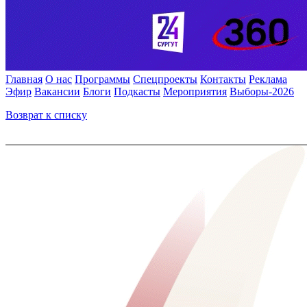
Главная
О нас
Программы
Спецпроекты
Контакты
Реклама
Эфир
Вакансии
Блоги
Подкасты
Мероприятия
Выборы-2026
Возврат к списку