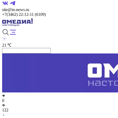
site@in-news.ru
+7(3462) 22-12-11 (6109)
21 ℃
0
122