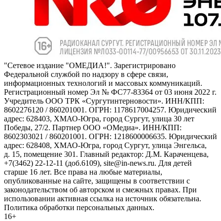
"Сетевое издание "ОМЕДИА!". Зарегистрировано
Федеральной службой по надзору в сфере связи,
информационных технологий и массовых коммуникаций.
Регистрационный номер Эл № ФС77-83364 от 03 июня 2022 г.
Учредитель ООО ТРК «Сургутинтерновости». ИНН/КПП:
8602276120 / 860201001. ОГРН: 1178617004257. Юридический
адрес: 628403, ХМАО-Югра, город Сургут, улица 30 лет
Победы, 27/2. Партнер ООО «ОМедиа». ИНН/КПП:
8602303021 / 860201001. ОГРН: 1218600006635. Юридический
адрес: 628408, ХМАО-Югра, город Сургут, улица Энгельса,
д. 15, помещение 301. Главный редактор: Д.М. Караченцева,
+7(3462) 22-12-11 (доб.6109), site@in-news.ru. Для детей
старше 16 лет. Все права на любые материалы,
опубликованные на сайте, защищены в соответствии с
законодательством об авторском и смежных правах. При
использовании активная ссылка на источник обязательна.
Политика обработки персональных данных.
16+