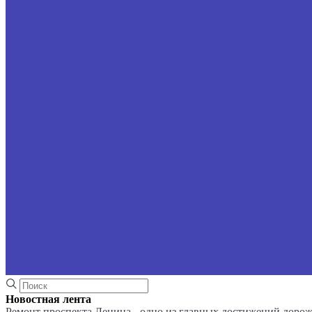
Новостная лента
Ремонт проспекта Ленина - одно из главных достижений доро