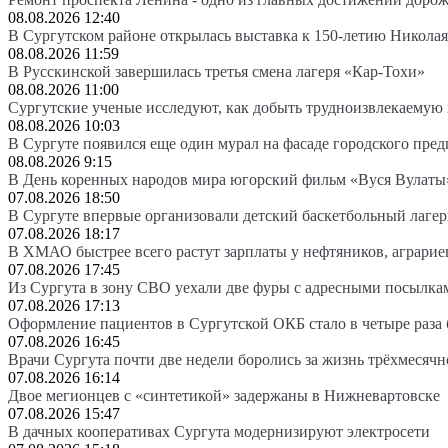
08.08.2026 12:40
В Сургутском районе открылась выставка к 150-летию Николая
08.08.2026 11:59
В Русскинской завершилась третья смена лагеря «Кар-Тохи»
08.08.2026 11:00
Сургутские ученые исследуют, как добыть трудноизвлекаемую
08.08.2026 10:03
В Сургуте появился еще один мурал на фасаде городского пре
08.08.2026 9:15
В День коренных народов мира югорский фильм «Вуся Вулаты»
07.08.2026 18:50
В Сургуте впервые организовали детский баскетбольный лагер
07.08.2026 18:17
В ХМАО быстрее всего растут зарплаты у нефтяников, аграрие
07.08.2026 17:45
Из Сургута в зону СВО уехали две фуры с адресными посылка
07.08.2026 17:13
Оформление пациентов в Сургутской ОКБ стало в четыре раза 
07.08.2026 16:45
Врачи Сургута почти две недели боролись за жизнь трёхмесяч
07.08.2026 16:14
Двое мегионцев с «синтетикой» задержаны в Нижневартовске
07.08.2026 15:47
В дачных кооперативах Сургута модернизируют электросети