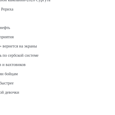
 Рериха
 нефть
дприятия
 вернется на экраны
ь по сербской системе
в и вахтовиков
ми бойцам
быстрее
ной девочки