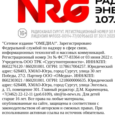
"Сетевое издание "ОМЕДИА!". Зарегистрировано
Федеральной службой по надзору в сфере связи,
информационных технологий и массовых коммуникаций.
Регистрационный номер Эл № ФС77-83364 от 03 июня 2022 г.
Учредитель ООО ТРК «Сургутинтерновости». ИНН/КПП:
8602276120 / 860201001. ОГРН: 1178617004257. Юридический
адрес: 628403, ХМАО-Югра, город Сургут, улица 30 лет
Победы, 27/2. Партнер ООО «ОМедиа». ИНН/КПП:
8602303021 / 860201001. ОГРН: 1218600006635. Юридический
адрес: 628408, ХМАО-Югра, город Сургут, улица Энгельса,
д. 15, помещение 301. Главный редактор: Д.М. Караченцева,
+7(3462) 22-12-11 (доб.6109), site@in-news.ru. Для детей
старше 16 лет. Все права на любые материалы,
опубликованные на сайте, защищены в соответствии с
законодательством об авторском и смежных правах. При
использовании активная ссылка на источник обязательна.