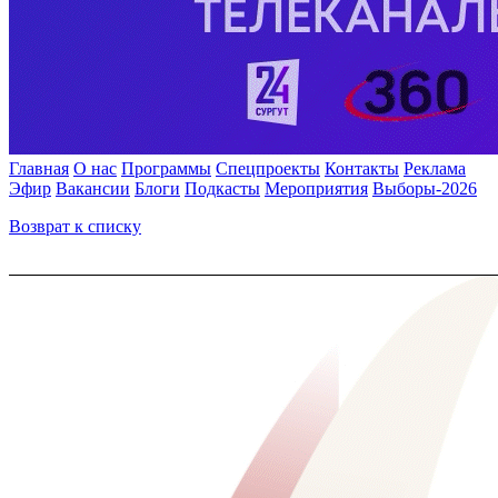
Главная
О нас
Программы
Спецпроекты
Контакты
Реклама
Эфир
Вакансии
Блоги
Подкасты
Мероприятия
Выборы-2026
Возврат к списку