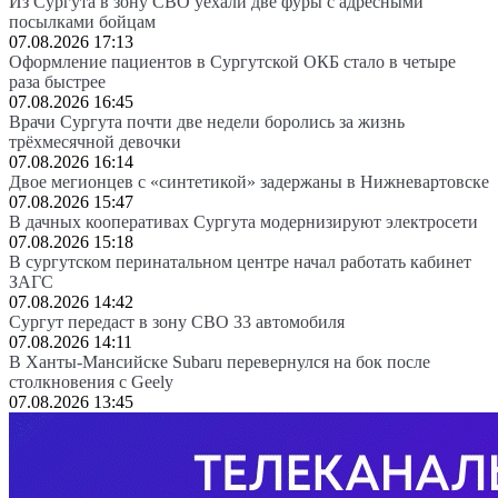
Из Сургута в зону СВО уехали две фуры с адресными
посылками бойцам
07.08.2026 17:13
Оформление пациентов в Сургутской ОКБ стало в четыре
раза быстрее
07.08.2026 16:45
Врачи Сургута почти две недели боролись за жизнь
трёхмесячной девочки
07.08.2026 16:14
Двое мегионцев с «синтетикой» задержаны в Нижневартовске
07.08.2026 15:47
В дачных кооперативах Сургута модернизируют электросети
07.08.2026 15:18
В сургутском перинатальном центре начал работать кабинет
ЗАГС
07.08.2026 14:42
Сургут передаст в зону СВО 33 автомобиля
07.08.2026 14:11
В Ханты-Мансийске Subaru перевернулся на бок после
столкновения с Geely
07.08.2026 13:45