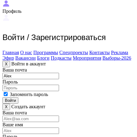
Профиль
Войти
/
Зарегистрироваться
Главная
О нас
Программы
Спецпроекты
Контакты
Реклама
Эфир
Вакансии
Блоги
Подкасты
Мероприятия
Выборы-2026
Войти в аккаунт
X
Ваша почта
Пароль
Запомнить пароль
Войти
Создать аккаунт
X
Ваша почта
Ваше имя
Пароль