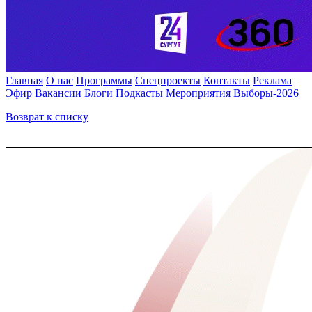
Главная
О нас
Программы
Спецпроекты
Контакты
Реклама
Эфир
Вакансии
Блоги
Подкасты
Мероприятия
Выборы-2026
Возврат к списку