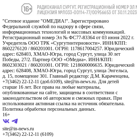
"Сетевое издание "ОМЕДИА!". Зарегистрировано
Федеральной службой по надзору в сфере связи,
информационных технологий и массовых коммуникаций.
Регистрационный номер Эл № ФС77-83364 от 03 июня 2022 г.
Учредитель ООО ТРК «Сургутинтерновости». ИНН/КПП:
8602276120 / 860201001. ОГРН: 1178617004257. Юридический
адрес: 628403, ХМАО-Югра, город Сургут, улица 30 лет
Победы, 27/2. Партнер ООО «ОМедиа». ИНН/КПП:
8602303021 / 860201001. ОГРН: 1218600006635. Юридический
адрес: 628408, ХМАО-Югра, город Сургут, улица Энгельса,
д. 15, помещение 301. Главный редактор: Д.М. Караченцева,
+7(3462) 22-12-11 (доб.6109), site@in-news.ru. Для детей
старше 16 лет. Все права на любые материалы,
опубликованные на сайте, защищены в соответствии с
законодательством об авторском и смежных правах. При
использовании активная ссылка на источник обязательна.
Политика обработки персональных данных.
16+
site@in-news.ru
+7(3462) 22-12-11 (6109)