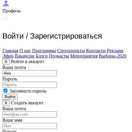
Профиль
Войти
/
Зарегистрироваться
Главная
О нас
Программы
Спецпроекты
Контакты
Реклама
Эфир
Вакансии
Блоги
Подкасты
Мероприятия
Выборы-2026
Войти в аккаунт
X
Ваша почта
Пароль
Запомнить пароль
Войти
Создать аккаунт
X
Ваша почта
Ваше имя
Пароль