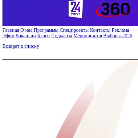
Главная
О нас
Программы
Спецпроекты
Контакты
Реклама
Эфир
Вакансии
Блоги
Подкасты
Мероприятия
Выборы-2026
Возврат к списку