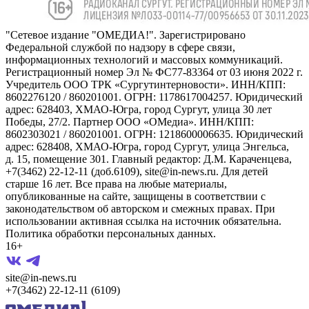
"Сетевое издание "ОМЕДИА!". Зарегистрировано
Федеральной службой по надзору в сфере связи,
информационных технологий и массовых коммуникаций.
Регистрационный номер Эл № ФС77-83364 от 03 июня 2022 г.
Учредитель ООО ТРК «Сургутинтерновости». ИНН/КПП:
8602276120 / 860201001. ОГРН: 1178617004257. Юридический
адрес: 628403, ХМАО-Югра, город Сургут, улица 30 лет
Победы, 27/2. Партнер ООО «ОМедиа». ИНН/КПП:
8602303021 / 860201001. ОГРН: 1218600006635. Юридический
адрес: 628408, ХМАО-Югра, город Сургут, улица Энгельса,
д. 15, помещение 301. Главный редактор: Д.М. Караченцева,
+7(3462) 22-12-11 (доб.6109), site@in-news.ru. Для детей
старше 16 лет. Все права на любые материалы,
опубликованные на сайте, защищены в соответствии с
законодательством об авторском и смежных правах. При
использовании активная ссылка на источник обязательна.
Политика обработки персональных данных.
16+
site@in-news.ru
+7(3462) 22-12-11 (6109)