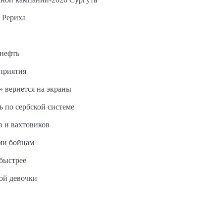
 Рериха
 нефть
дприятия
 вернется на экраны
ь по сербской системе
в и вахтовиков
ми бойцам
быстрее
ной девочки