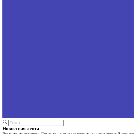
Новостная лента
Ремонт проспекта Ленина - одно из главных достижений доро