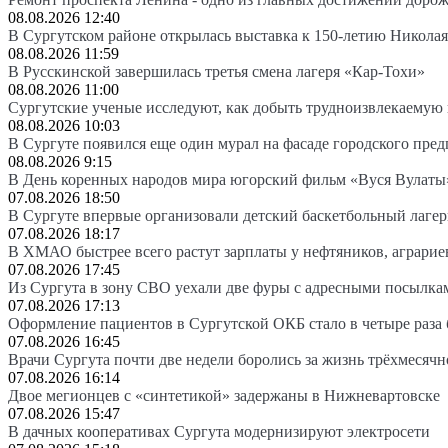
08.08.2026 12:40
В Сургутском районе открылась выставка к 150-летию Николая
08.08.2026 11:59
В Русскинской завершилась третья смена лагеря «Кар-Тохи»
08.08.2026 11:00
Сургутские ученые исследуют, как добыть трудноизвлекаемую
08.08.2026 10:03
В Сургуте появился еще один мурал на фасаде городского пре
08.08.2026 9:15
В День коренных народов мира югорский фильм «Вуся Вулаты»
07.08.2026 18:50
В Сургуте впервые организовали детский баскетбольный лагер
07.08.2026 18:17
В ХМАО быстрее всего растут зарплаты у нефтяников, аграрие
07.08.2026 17:45
Из Сургута в зону СВО уехали две фуры с адресными посылка
07.08.2026 17:13
Оформление пациентов в Сургутской ОКБ стало в четыре раза 
07.08.2026 16:45
Врачи Сургута почти две недели боролись за жизнь трёхмесяч
07.08.2026 16:14
Двое мегионцев с «синтетикой» задержаны в Нижневартовске
07.08.2026 15:47
В дачных кооперативах Сургута модернизируют электросети