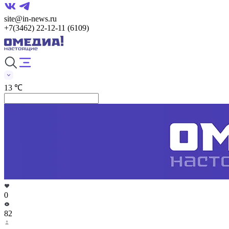
site@in-news.ru
+7(3462) 22-12-11 (6109)
13 ℃
0
82