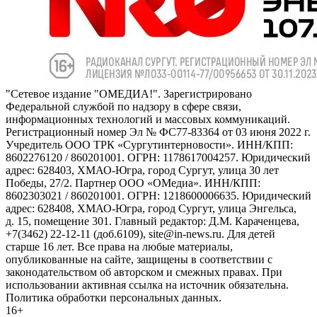
"Сетевое издание "ОМЕДИА!". Зарегистрировано
Федеральной службой по надзору в сфере связи,
информационных технологий и массовых коммуникаций.
Регистрационный номер Эл № ФС77-83364 от 03 июня 2022 г.
Учредитель ООО ТРК «Сургутинтерновости». ИНН/КПП:
8602276120 / 860201001. ОГРН: 1178617004257. Юридический
адрес: 628403, ХМАО-Югра, город Сургут, улица 30 лет
Победы, 27/2. Партнер ООО «ОМедиа». ИНН/КПП:
8602303021 / 860201001. ОГРН: 1218600006635. Юридический
адрес: 628408, ХМАО-Югра, город Сургут, улица Энгельса,
д. 15, помещение 301. Главный редактор: Д.М. Караченцева,
+7(3462) 22-12-11 (доб.6109), site@in-news.ru. Для детей
старше 16 лет. Все права на любые материалы,
опубликованные на сайте, защищены в соответствии с
законодательством об авторском и смежных правах. При
использовании активная ссылка на источник обязательна.
Политика обработки персональных данных.
16+