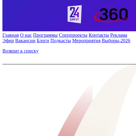
Главная
О нас
Программы
Спецпроекты
Контакты
Реклама
Эфир
Вакансии
Блоги
Подкасты
Мероприятия
Выборы-2026
Возврат к списку