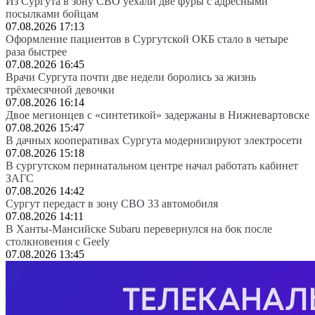
Из Сургута в зону СВО уехали две фуры с адресными
посылками бойцам
07.08.2026 17:13
Оформление пациентов в Сургутской ОКБ стало в четыре
раза быстрее
07.08.2026 16:45
Врачи Сургута почти две недели боролись за жизнь
трёхмесячной девочки
07.08.2026 16:14
Двое мегионцев с «синтетикой» задержаны в Нижневартовске
07.08.2026 15:47
В дачных кооперативах Сургута модернизируют электросети
07.08.2026 15:18
В сургутском перинатальном центре начал работать кабинет
ЗАГС
07.08.2026 14:42
Сургут передаст в зону СВО 33 автомобиля
07.08.2026 14:11
В Ханты-Мансийске Subaru перевернулся на бок после
столкновения с Geely
07.08.2026 13:45