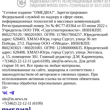
"Сетевое издание "ОМЕДИА!". Зарегистрировано
Федеральной службой по надзору в сфере связи,
информационных технологий и массовых коммуникаций.
Регистрационный номер Эл № ФС77-83364 от 03 июня 2022 г.
Учредитель ООО ТРК «Сургутинтерновости». ИНН/КПП:
8602276120 / 860201001. ОГРН: 1178617004257. Юридический
адрес: 628403, ХМАО-Югра, город Сургут, улица 30 лет
Победы, 27/2. Партнер ООО «ОМедиа». ИНН/КПП:
8602303021 / 860201001. ОГРН: 1218600006635. Юридический
адрес: 628408, ХМАО-Югра, город Сургут, улица Энгельса,
д. 15, помещение 301. Главный редактор: Д.М. Караченцева,
+7(3462) 22-12-11 (доб.6109), site@in-news.ru. Для детей
старше 16 лет. Все права на любые материалы,
опубликованные на сайте, защищены в соответствии с
законодательством об авторском и смежных правах. При
использовании активная ссылка на источник обязательна.
Политика обработки персональных данных.
16+
site@in-news.ru
+7(3462) 22-12-11 (6109)