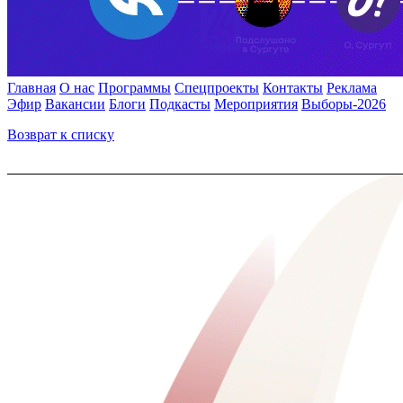
Главная
О нас
Программы
Спецпроекты
Контакты
Реклама
Эфир
Вакансии
Блоги
Подкасты
Мероприятия
Выборы-2026
Возврат к списку