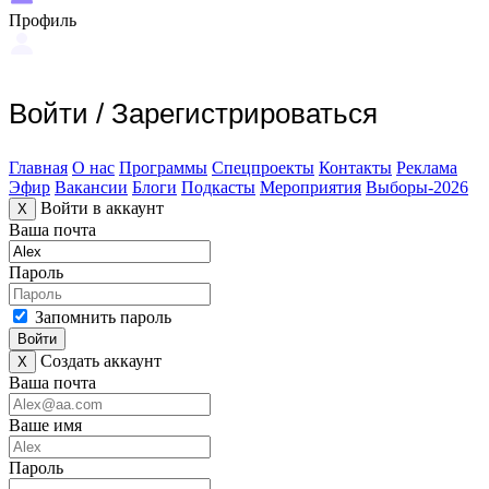
Профиль
Войти
/
Зарегистрироваться
Главная
О нас
Программы
Спецпроекты
Контакты
Реклама
Эфир
Вакансии
Блоги
Подкасты
Мероприятия
Выборы-2026
Войти в аккаунт
X
Ваша почта
Пароль
Запомнить пароль
Войти
Создать аккаунт
X
Ваша почта
Ваше имя
Пароль