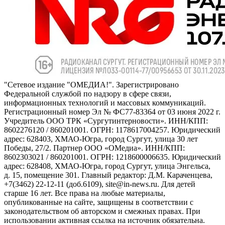
"Сетевое издание "ОМЕДИА!". Зарегистрировано
Федеральной службой по надзору в сфере связи,
информационных технологий и массовых коммуникаций.
Регистрационный номер Эл № ФС77-83364 от 03 июня 2022 г.
Учредитель ООО ТРК «Сургутинтерновости». ИНН/КПП:
8602276120 / 860201001. ОГРН: 1178617004257. Юридический
адрес: 628403, ХМАО-Югра, город Сургут, улица 30 лет
Победы, 27/2. Партнер ООО «ОМедиа». ИНН/КПП:
8602303021 / 860201001. ОГРН: 1218600006635. Юридический
адрес: 628408, ХМАО-Югра, город Сургут, улица Энгельса,
д. 15, помещение 301. Главный редактор: Д.М. Караченцева,
+7(3462) 22-12-11 (доб.6109), site@in-news.ru. Для детей
старше 16 лет. Все права на любые материалы,
опубликованные на сайте, защищены в соответствии с
законодательством об авторском и смежных правах. При
использовании активная ссылка на источник обязательна.