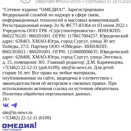
"Сетевое издание "ОМЕДИА!". Зарегистрировано
Федеральной службой по надзору в сфере связи,
информационных технологий и массовых коммуникаций.
Регистрационный номер Эл № ФС77-83364 от 03 июня 2022 г.
Учредитель ООО ТРК «Сургутинтерновости». ИНН/КПП:
8602276120 / 860201001. ОГРН: 1178617004257. Юридический
адрес: 628403, ХМАО-Югра, город Сургут, улица 30 лет
Победы, 27/2. Партнер ООО «ОМедиа». ИНН/КПП:
8602303021 / 860201001. ОГРН: 1218600006635. Юридический
адрес: 628408, ХМАО-Югра, город Сургут, улица Энгельса,
д. 15, помещение 301. Главный редактор: Д.М. Караченцева,
+7(3462) 22-12-11 (доб.6109), site@in-news.ru. Для детей
старше 16 лет. Все права на любые материалы,
опубликованные на сайте, защищены в соответствии с
законодательством об авторском и смежных правах. При
использовании активная ссылка на источник обязательна.
Политика обработки персональных данных.
16+
site@in-news.ru
+7(3462) 22-12-11 (6109)