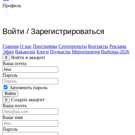
Профиль
Войти
/
Зарегистрироваться
Главная
О нас
Программы
Спецпроекты
Контакты
Реклама
Эфир
Вакансии
Блоги
Подкасты
Мероприятия
Выборы-2026
Войти в аккаунт
X
Ваша почта
Пароль
Запомнить пароль
Войти
Создать аккаунт
X
Ваша почта
Ваше имя
Пароль